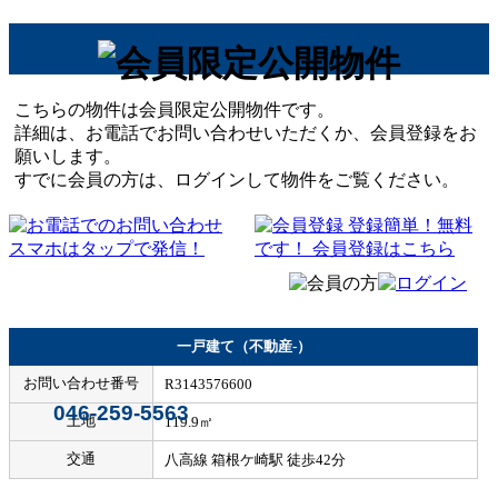
こちらの物件は会員限定公開物件です。
詳細は、お電話でお問い合わせいただくか、会員登録をお
願いします。
すでに会員の方は、ログインして物件をご覧ください。
一戸建て（不動産-）
お問い合わせ番号
R3143576600
046-259-5563
土地
119.9㎡
交通
八高線 箱根ケ崎駅 徒歩42分