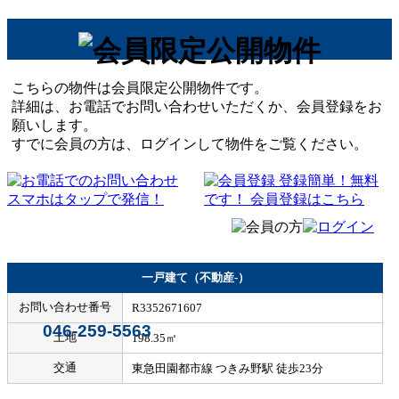
こちらの物件は会員限定公開物件です。
詳細は、お電話でお問い合わせいただくか、会員登録をお
願いします。
すでに会員の方は、ログインして物件をご覧ください。
一戸建て（不動産-）
お問い合わせ番号
R3352671607
046-259-5563
土地
198.35㎡
交通
東急田園都市線 つきみ野駅 徒歩23分