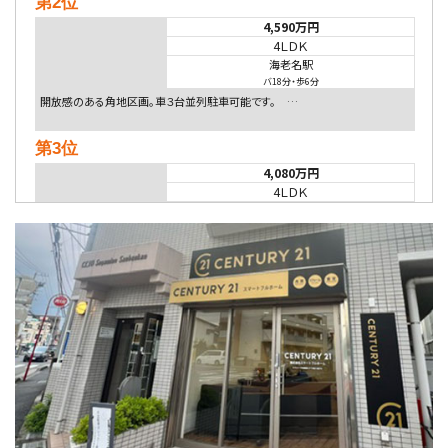
第2位
4,590万円
4ＬＤＫ
海老名駅
バ18分
・
歩6分
開放感のある角地区画。車３台並列駐車可能です。 …
第3位
4,080万円
4ＬＤＫ
淵野辺駅
歩17分
南側道路に面しており日当たり良好。 キッチンから…
第4位
5,480万円
4ＬＤＫ
相模大野駅
バ9分
・
歩4分
２０１５年６月築、積水ハウス施工住宅です。 南東…
第5位