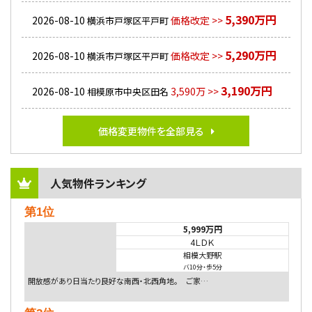
5,390万円
2026-08-10
価格改定 >>
横浜市戸塚区平戸町
5,290万円
2026-08-10
価格改定 >>
横浜市戸塚区平戸町
3,190万円
2026-08-10
3,590万 >>
相模原市中央区田名
価格変更物件を全部見る
人気物件ランキング
第1位
5,999万円
4ＬＤＫ
相模大野駅
バ10分
・
歩5分
開放感があり日当たり良好な南西・北西角地。 ご家…