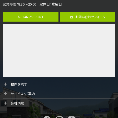
4,190万円
営業時間：8:30～20:00 定休日：水曜日
4ＬＤＫ
桜ヶ丘駅
バ14分
・
歩4分
046-259-5563
お問い合わせフォーム
LDK約20帖とゆとりある広さ！WIC、SICの…
第9位
3,598万円
4ＬＤＫ
長後駅
バ11分
・
歩6分
全棟ＬＤＫは16帖の4ＬＤＫ！食器洗い乾燥機や浴…
第10位
3,990万円
4ＬＤＫ
物件を探す
海老名駅
サービス・ご案内
バ17分
・
歩8分
LDKは広々20帖以上とゆとりのある空間！全居室…
会社情報