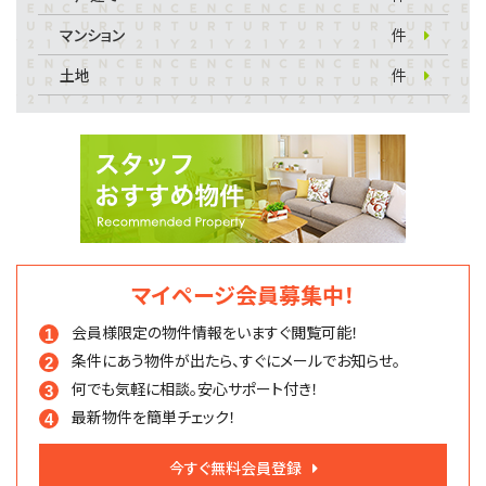
マンション
件
土地
件
マイページ会員募集中！
会員様限定の物件情報を
いますぐ閲覧可能！
条件にあう物件が出たら、
すぐにメールでお知らせ。
何でも気軽に相談。
安心サポート付き！
最新物件を簡単チェック！
今すぐ無料会員登録