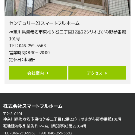
3,680万円
4ＬＤＫ
橋本駅
センチュリー21スマートフルホーム
バ19分
・
歩8分
開放感があり日当たり良好な南西・北西角地区画。 …
神奈川県海老名市東柏ケ谷二丁目12番22クリオさがみ野参番館
101号
第6位
TEL：046-259-5563
3,990万円
営業時間：8:30～20:00
4ＬＤＫ
定休日：水曜日
古淵駅
バ12分
・
歩4分
並列２台駐車可。１階はリビングと水まわりをまとめ…
会社案内
アクセス
第7位
3,680万円
4ＬＤＫ
さがみ野駅
株式会社スマートフルホーム
歩17分
〒243-0401
ご家族が集まるLDKは１７．５帖とゆとりある広さ…
神奈川県海老名市東柏ケ谷二丁目12番22クリオさがみ野参番館101号
宅地建物取引業免許・神奈川県知事(6)第23054号
第8位
TEL：046-259-5563 FAX：046-259-5592