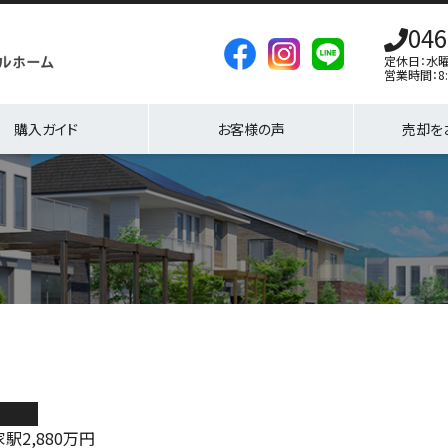
046
定休日：水
営業時間：8:
購入ガイド
お客様の声
売却を
築戸建
家駅
2,880
万円