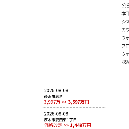
公
本
シ
カ
ウ
フ
ウ
収
2026-08-08
藤沢市高倉
3,997万 >>
3,597万円
2026-08-08
厚木市妻田東１丁目
価格改定 >>
1,449万円