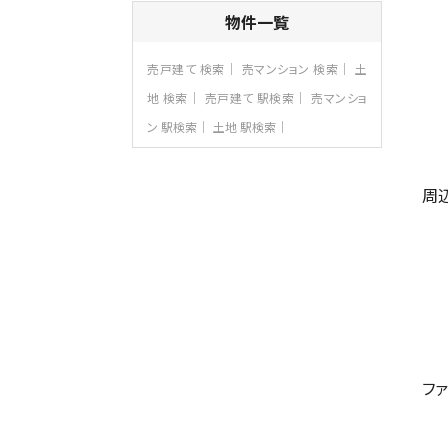
4ＳＬＤＫ
物件一覧
海老名駅
バ15分
・
歩1分
リビングダイニング部分の床暖房完備 車
売戸建て 検索
売マンション 検索
土
並列2台駐…
地 検索
売戸建て 駅検索
売マンショ
第8位
ン 駅検索
土地 駅検索
3,990万円
4ＬＤＫ
古淵駅
バ12分
・
歩4分
周
並列２台駐車可。１階はリビングと水まわり
をまとめ…
第9位
4,190万円
4ＬＤＫ
桜ヶ丘駅
バ14分
・
歩4分
LDK約20帖とゆとりある広さ！WIC、SIC
の…
フ
第10位
3,598万円
4ＬＤＫ