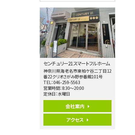
4ＬＤＫ
淵野辺駅
歩17分
南側道路に面しており日当たり良好。 キ
ッチンから…
第5位
3,680万円
4ＬＤＫ
橋本駅
バ19分
・
歩8分
センチュリー21スマートフルホーム
開放感があり日当たり良好な南西・北西角
地区画。 …
神奈川県海老名市東柏ケ谷二丁目12
番22クリオさがみ野参番館101号
第6位
TEL：046-259-5563
3,680万円
営業時間：8:30～20:00
4ＬＤＫ
定休日：水曜日
さがみ野駅
歩17分
会社案内
ご家族が集まるLDKは１７．５帖とゆとりあ
る広さ…
アクセス
第7位
3,680万円