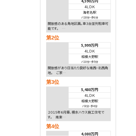
4,590万円
4ＬＤＫ
海老名駅
バ18分
・
歩6分
開放感のある角地区画。車３台並列駐車可
能です。 …
第2位
5,999万円
4ＬＤＫ
相模大野駅
バ10分
・
歩5分
開放感があり日当たり良好な南西・北西角
地。 ご家…
第3位
5,480万円
4ＬＤＫ
相模大野駅
バ9分
・
歩4分
２０１５年６月築、積水ハウス施工住宅で
す。 南東…
第4位
4,080万円