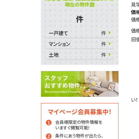
現在の物件数
見学
価
件
価
価
一戸建て
件
旧
マンション
件
土地
件
い！
マイページ会員募集中！
会員様限定の物件情報を
いますぐ閲覧可能！
条件にあう物件が出たら、