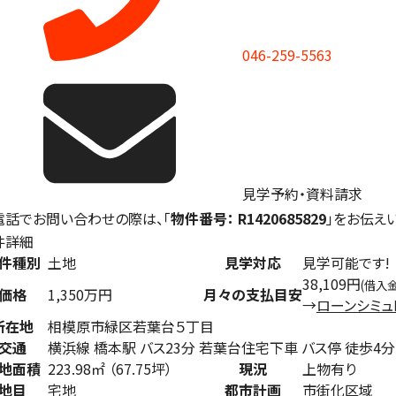
046-259-5563
見学予約・資料請求
電話でお問い合わせの際は、「
物件番号： R1420685829
」をお伝え
件詳細
件種別
土地
見学対応
見学可能です!
38,109円
(借入金
価格
1,350万円
月々の支払目安
→
ローンシミュ
所在地
相模原市緑区若葉台５丁目
交通
横浜線 橋本駅 バス23分 若葉台住宅下車 バス停 徒歩4分
地面積
223.98㎡ （67.75坪）
現況
上物有り
地目
宅地
都市計画
市街化区域