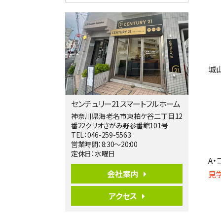
4ＬＤＫ
淵野辺駅
歩17分
南側道路に面しており日当たり良好。 キ
ッチンから…
第5位
城
3,680万円
4ＬＤＫ
橋本駅
バ19分
・
歩8分
センチュリー21スマートフルホーム
開放感があり日当たり良好な南西・北西角
地区画。 …
神奈川県海老名市東柏ケ谷二丁目12
番22クリオさがみ野参番館101号
第6位
TEL：046-259-5563
3,680万円
営業時間：8:30～20:00
4ＳＬＤＫ
定休日：水曜日
A
海老名駅
バ15分
・
歩1分
会社案内
見
リビングダイニング部分の床暖房完備 車
並列2台駐…
アクセス
第7位
3,680万円