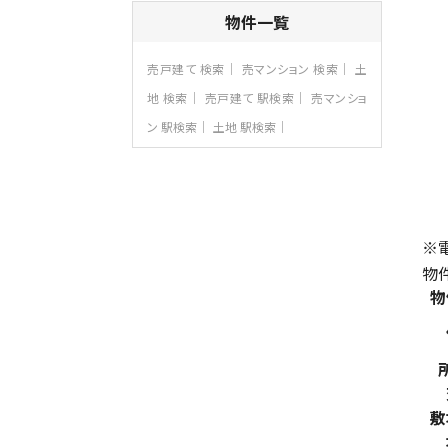
4ＬＤＫ
物件一覧
さがみ野駅
歩17分
ご家族が集まるLDKは１７．５帖とゆとりあ
売戸建て 検索
売マンション 検索
土
る広さ…
地 検索
売戸建て 駅検索
売マンショ
第8位
ン 駅検索
土地 駅検索
3,990万円
4ＬＤＫ
古淵駅
バ12分
・
歩4分
並列２台駐車可。１階はリビングと水まわり
をまとめ…
※
第9位
物
3,598万円
物
4ＬＤＫ
長後駅
バ11分
・
歩6分
全棟ＬＤＫは16帖の4ＬＤＫ！食器洗い乾燥
機や浴…
第10位
敷
4,190万円
4ＬＤＫ