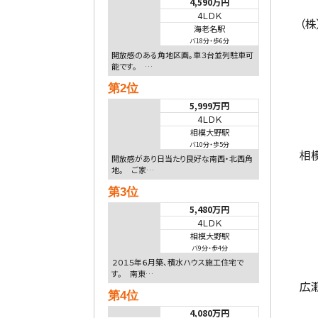
4,590万円
4ＬＤＫ
（
海老名駅
バ18分
・
歩6分
開放感のある角地区画。車３台並列駐車可
能です。 …
第2位
5,999万円
4ＬＤＫ
相模大野駅
バ10分
・
歩5分
相
開放感があり日当たり良好な南西・北西角
地。 ご家…
第3位
5,480万円
4ＬＤＫ
相模大野駅
バ9分
・
歩4分
２０１５年６月築、積水ハウス施工住宅で
す。 南東…
広
第4位
4,080万円