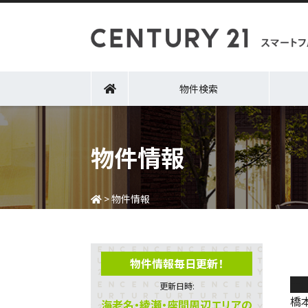
物件検索
物件情報
>
物件情報
物件情報毎日更新！
土
更新日時:
橋
海老名・綾瀬・座間周辺エリアの