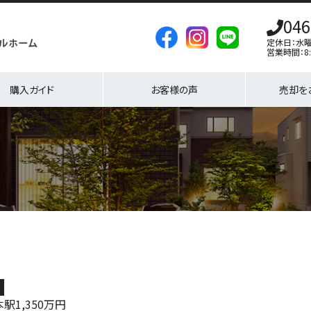
046
定休日：水
営業時間：8:
購入ガイド
お客様の声
売却を
地
本駅
1,350
万円