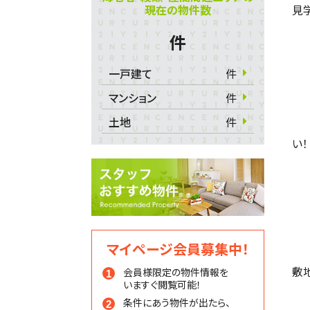
現在の物件数
見学
件
一戸建て
件
マンション
件
土地
件
い！
マイページ会員募集中！
敷
会員様限定の物件情報を
いますぐ閲覧可能！
条件にあう物件が出たら、