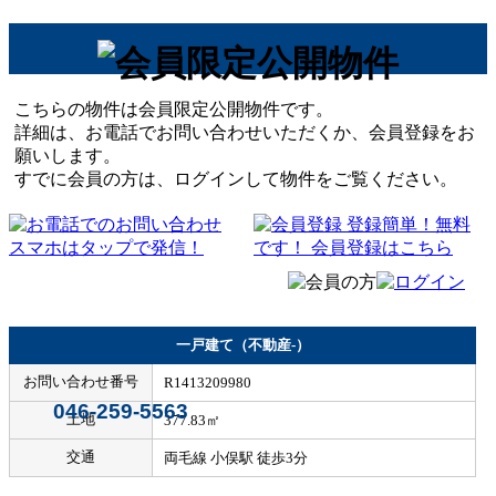
こちらの物件は会員限定公開物件です。
詳細は、お電話でお問い合わせいただくか、会員登録をお
願いします。
すでに会員の方は、ログインして物件をご覧ください。
一戸建て（不動産-）
お問い合わせ番号
R1413209980
046-259-5563
土地
377.83㎡
交通
両毛線 小俣駅 徒歩3分