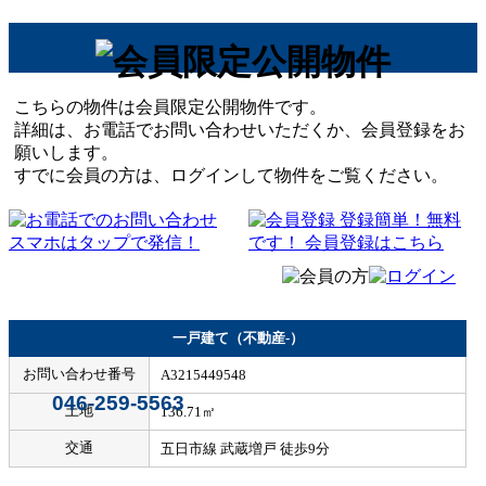
こちらの物件は会員限定公開物件です。
詳細は、お電話でお問い合わせいただくか、会員登録をお
願いします。
すでに会員の方は、ログインして物件をご覧ください。
一戸建て（不動産-）
お問い合わせ番号
A3215449548
046-259-5563
土地
136.71㎡
交通
五日市線 武蔵増戸 徒歩9分