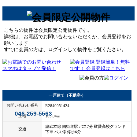
こちらの物件は会員限定公開物件です。
詳細は、お電話でお問い合わせいただくか、会員登録をお
願いします。
すでに会員の方は、ログインして物件をご覧ください。
一戸建て（不動産-）
お問い合わせ番号
R2849051424
046-259-5563
土地
165.04㎡
総武本線 四街道駅 バス7分 敬愛高校グランド
交通
下車 バス停 停歩6分