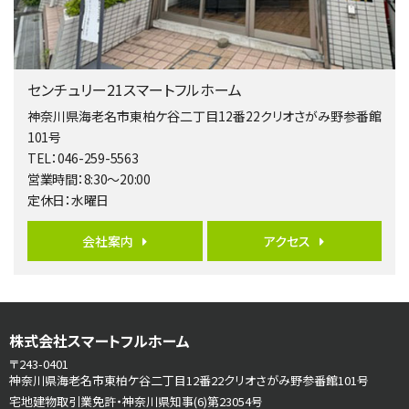
２０１５年６月築、積水ハウス施工住宅です。 南東…
第5位
3,680万円
センチュリー21スマートフルホーム
4ＬＤＫ
橋本駅
神奈川県海老名市東柏ケ谷二丁目12番22クリオさがみ野参番館
バ19分
・
歩8分
101号
開放感があり日当たり良好な南西・北西角地区画。 …
TEL：046-259-5563
営業時間：8:30～20:00
第6位
定休日：水曜日
3,680万円
4ＳＬＤＫ
会社案内
アクセス
海老名駅
バ15分
・
歩1分
リビングダイニング部分の床暖房完備 車並列2台駐…
第7位
株式会社スマートフルホーム
3,598万円
4ＬＤＫ
〒243-0401
長後駅
神奈川県海老名市東柏ケ谷二丁目12番22クリオさがみ野参番館101号
バ11分
・
歩6分
宅地建物取引業免許・神奈川県知事(6)第23054号
全棟ＬＤＫは16帖の4ＬＤＫ！食器洗い乾燥機や浴…