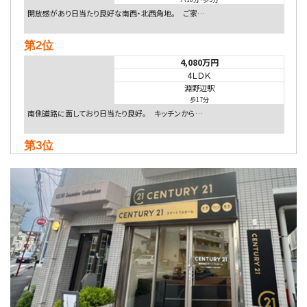
開放感があり日当たり良好な南西・北西角地。 ご家…
第2位
4,080万円
4ＬＤＫ
淵野辺駅
歩17分
南側道路に面しており日当たり良好。 キッチンから…
第3位
4,590万円
4ＬＤＫ
海老名駅
バ18分
・
歩6分
開放感のある角地区画。車３台並列駐車可能です。 …
第4位
5,480万円
4ＬＤＫ
相模大野駅
バ9分
・
歩4分