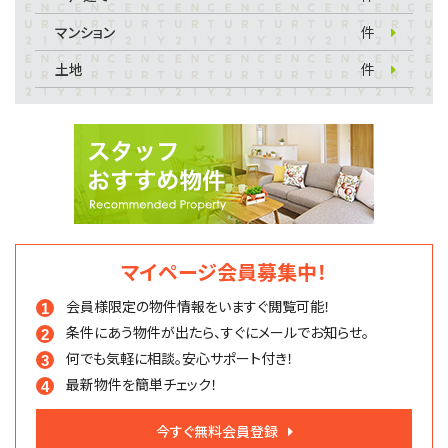
マンション
件
土地
件
マイページ会員募集中！
会員様限定の物件情報を
いますぐ閲覧可能！
条件にあう物件が出たら、
すぐにメールでお知らせ。
何でも気軽に相談。
安心サポート付き！
最新物件を簡単チェック！
今すぐ無料会員登録