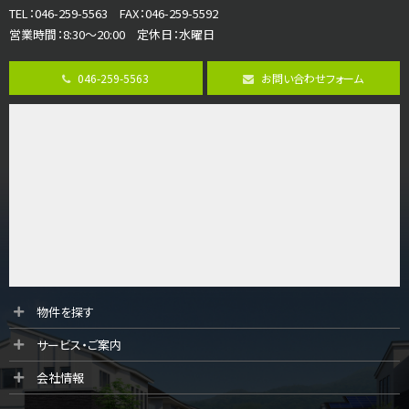
TEL：046-259-5563 FAX：046-259-5592
営業時間：8:30～20:00 定休日：水曜日
第8位
3,680万円
046-259-5563
お問い合わせフォーム
4ＬＤＫ
さがみ野駅
歩17分
ご家族が集まるLDKは１７．５帖とゆとりある広さ…
第9位
4,190万円
4ＬＤＫ
桜ヶ丘駅
バ14分
・
歩4分
LDK約20帖とゆとりある広さ！WIC、SICの…
第10位
物件を探す
3,180万円
サービス・ご案内
3ＬＤＫ
海老名駅
会社情報
バ12分
・
歩7分
大規模開発分譲地内の新築戸建！開発道路は幅員４.…