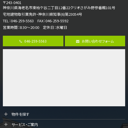
3ＬＤＫ
〒243-0401
海老名駅
神奈川県海老名市東柏ケ谷二丁目12番22クリオさがみ野参番館101号
バ12分
・
歩7分
宅地建物取引業免許・神奈川県知事(6)第23054号
大規模開発分譲地内の新築戸建！開発道路は幅員４.…
TEL：046-259-5563 FAX：046-259-5592
営業時間：8:30～20:00 定休日：水曜日
第8位
3,598万円
046-259-5563
お問い合わせフォーム
4ＬＤＫ
長後駅
バ11分
・
歩6分
全棟ＬＤＫは16帖の4ＬＤＫ！食器洗い乾燥機や浴…
第9位
4,190万円
4ＬＤＫ
桜ヶ丘駅
バ14分
・
歩4分
LDK約20帖とゆとりある広さ！WIC、SICの…
第10位
物件を探す
3,680万円
サービス・ご案内
4ＬＤＫ