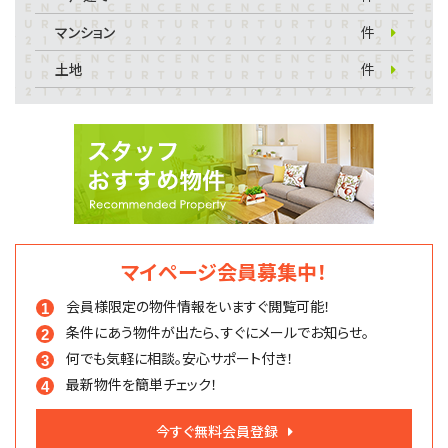
マンション
件
土地
件
マイページ会員募集中！
会員様限定の物件情報を
いますぐ閲覧可能！
条件にあう物件が出たら、
すぐにメールでお知らせ。
何でも気軽に相談。
安心サポート付き！
最新物件を簡単チェック！
今すぐ無料会員登録