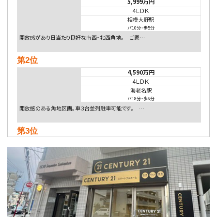
5,999万円
4ＬＤＫ
相模大野駅
バ10分
・
歩5分
開放感があり日当たり良好な南西・北西角地。 ご家…
第2位
4,590万円
4ＬＤＫ
海老名駅
バ18分
・
歩6分
開放感のある角地区画。車３台並列駐車可能です。 …
第3位
4,080万円
4ＬＤＫ
淵野辺駅
歩17分
南側道路に面しており日当たり良好。 キッチンから…
第4位
5,480万円