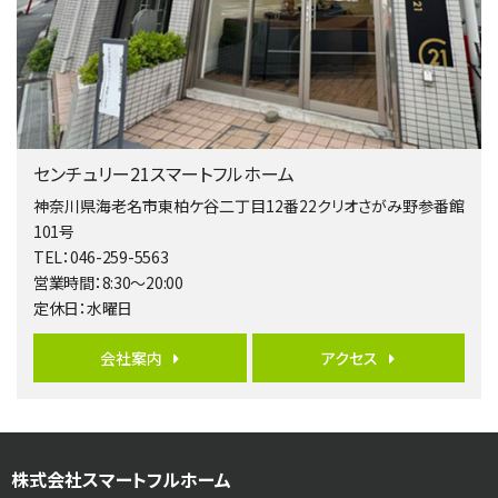
4ＬＤＫ
相模大野駅
バ9分
・
歩4分
２０１５年６月築、積水ハウス施工住宅です。 南東…
第5位
3,680万円
センチュリー21スマートフルホーム
4ＳＬＤＫ
海老名駅
神奈川県海老名市東柏ケ谷二丁目12番22クリオさがみ野参番館
バ15分
・
歩1分
101号
リビングダイニング部分の床暖房完備 車並列2台駐…
TEL：046-259-5563
営業時間：8:30～20:00
第6位
定休日：水曜日
3,680万円
4ＬＤＫ
会社案内
アクセス
橋本駅
バ19分
・
歩8分
開放感があり日当たり良好な南西・北西角地区画。 …
第7位
株式会社スマートフルホーム
3,180万円