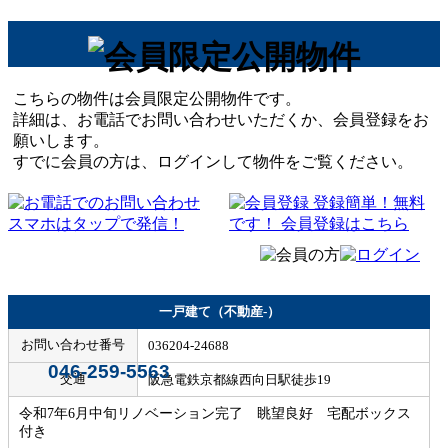
こちらの物件は会員限定公開物件です。
詳細は、お電話でお問い合わせいただくか、会員登録をお
願いします。
すでに会員の方は、ログインして物件をご覧ください。
一戸建て（不動産-）
お問い合わせ番号
036204-24688
046-259-5563
交通
阪急電鉄京都線西向日駅徒歩19
令和7年6月中旬リノベーション完了 眺望良好 宅配ボックス
付き