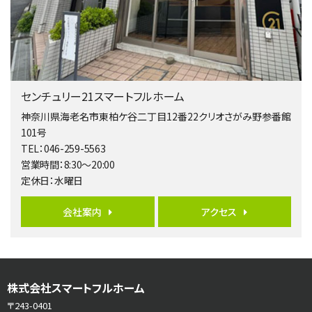
相模大野駅
バ9分
・
歩4分
２０１５年６月築、積水ハウス施工住宅です。 南東…
第5位
3,680万円
センチュリー21スマートフルホーム
4ＬＤＫ
橋本駅
神奈川県海老名市東柏ケ谷二丁目12番22クリオさがみ野参番館
バ19分
・
歩8分
101号
開放感があり日当たり良好な南西・北西角地区画。 …
TEL：046-259-5563
営業時間：8:30～20:00
第6位
定休日：水曜日
3,680万円
4ＳＬＤＫ
会社案内
アクセス
海老名駅
バ15分
・
歩1分
リビングダイニング部分の床暖房完備 車並列2台駐…
第7位
株式会社スマートフルホーム
3,680万円
4ＬＤＫ
〒243-0401