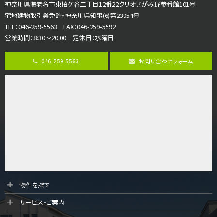
さがみ野駅
神奈川県海老名市東柏ケ谷二丁目12番22クリオさがみ野参番館101号
歩17分
宅地建物取引業免許・神奈川県知事(6)第23054号
ご家族が集まるLDKは１７．５帖とゆとりある広さ…
TEL：046-259-5563 FAX：046-259-5592
営業時間：8:30～20:00 定休日：水曜日
第8位
3,598万円
046-259-5563
お問い合わせフォーム
4ＬＤＫ
長後駅
バ11分
・
歩6分
全棟ＬＤＫは16帖の4ＬＤＫ！食器洗い乾燥機や浴…
第9位
4,190万円
4ＬＤＫ
桜ヶ丘駅
バ14分
・
歩4分
LDK約20帖とゆとりある広さ！WIC、SICの…
第10位
物件を探す
3,990万円
サービス・ご案内
4ＬＤＫ
古淵駅