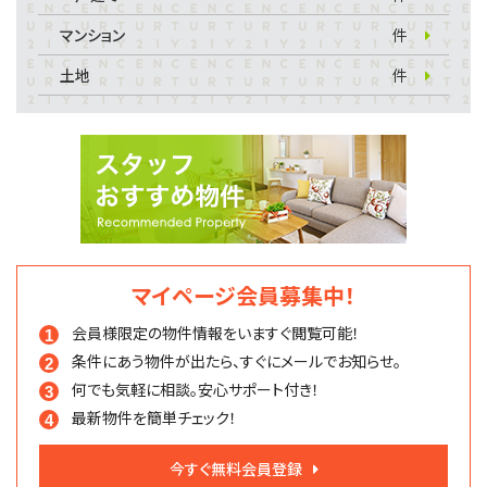
マンション
件
土地
件
マイページ会員募集中！
会員様限定の物件情報を
いますぐ閲覧可能！
条件にあう物件が出たら、
すぐにメールでお知らせ。
何でも気軽に相談。
安心サポート付き！
最新物件を簡単チェック！
今すぐ無料会員登録