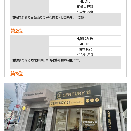
4ＬＤＫ
相模大野駅
バ10分
・
歩5分
開放感があり日当たり良好な南西・北西角地。 ご家…
第2位
4,590万円
4ＬＤＫ
海老名駅
バ18分
・
歩6分
開放感のある角地区画。車３台並列駐車可能です。 …
第3位
4,080万円
4ＬＤＫ
淵野辺駅
歩17分
南側道路に面しており日当たり良好。 キッチンから…
第4位
5,480万円
4ＬＤＫ