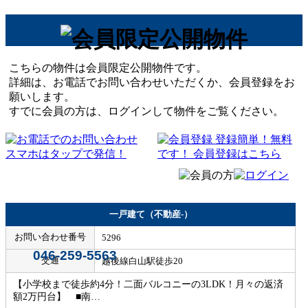
こちらの物件は会員限定公開物件です。
詳細は、お電話でお問い合わせいただくか、会員登録をお
願いします。
すでに会員の方は、ログインして物件をご覧ください。
一戸建て（不動産-）
お問い合わせ番号
5296
046-259-5563
交通
越後線白山駅徒歩20
【小学校まで徒歩約4分！二面バルコニーの3LDK！月々の返済
額2万円台】 ■南…