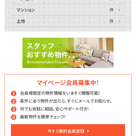
マンション
件
土地
件
マイページ会員募集中！
会員様限定の物件情報を
いますぐ閲覧可能！
条件にあう物件が出たら、
すぐにメールでお知らせ。
何でも気軽に相談。
安心サポート付き！
最新物件を簡単チェック！
今すぐ無料会員登録