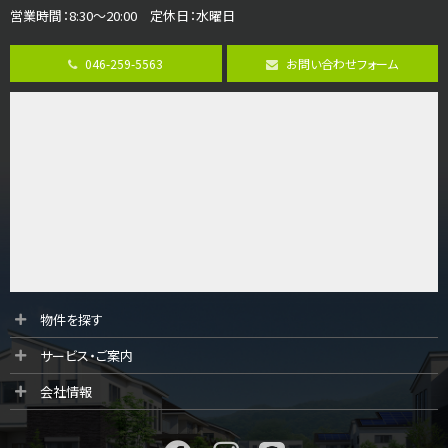
3,990万円
営業時間：8:30～20:00 定休日：水曜日
4ＬＤＫ
古淵駅
バ12分
・
歩4分
046-259-5563
お問い合わせフォーム
並列２台駐車可。１階はリビングと水まわりをまとめ…
第9位
3,598万円
4ＬＤＫ
長後駅
バ11分
・
歩6分
全棟ＬＤＫは16帖の4ＬＤＫ！食器洗い乾燥機や浴…
第10位
4,190万円
4ＬＤＫ
物件を探す
桜ヶ丘駅
サービス・ご案内
バ14分
・
歩4分
LDK約20帖とゆとりある広さ！WIC、SICの…
会社情報