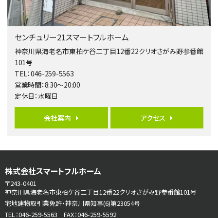
3,680万円
4ＬＤＫ
橋本駅
センチュリー21スマートフルホーム
バ19分
・
歩8分
開放感があり日当たり良好な南西・北西角地区画。 …
神奈川県海老名市東柏ケ谷二丁目12番22クリオさがみ野参番館
101号
第6位
TEL：046-259-5563
3,680万円
営業時間：8:30～20:00
4ＳＬＤＫ
定休日：水曜日
海老名駅
バ15分
・
歩1分
リビングダイニング部分の床暖房完備 車並列2台駐…
会社案内
アクセス
第7位
3,680万円
4ＬＤＫ
さがみ野駅
株式会社スマートフルホーム
歩17分
〒243-0401
ご家族が集まるLDKは１７．５帖とゆとりある広さ…
神奈川県海老名市東柏ケ谷二丁目12番22クリオさがみ野参番館101号
宅地建物取引業免許・神奈川県知事(6)第23054号
第8位
TEL：046-259-5563 FAX：046-259-5592