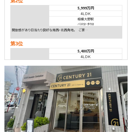
第2位
5,999万円
4ＬＤＫ
相模大野駅
バ10分
・
歩5分
開放感があり日当たり良好な南西・北西角地。 ご家…
第3位
5,480万円
4ＬＤＫ
相模大野駅
バ9分
・
歩4分
２０１５年６月築、積水ハウス施工住宅です。 南東…
第4位
4,080万円
4ＬＤＫ
淵野辺駅
歩17分
南側道路に面しており日当たり良好。 キッチンから…
第5位