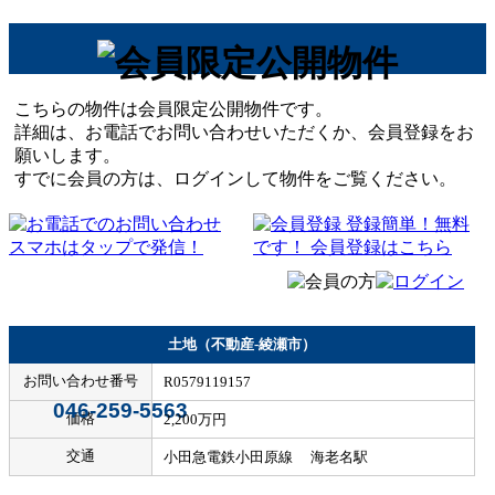
こちらの物件は会員限定公開物件です。
詳細は、お電話でお問い合わせいただくか、会員登録をお
願いします。
すでに会員の方は、ログインして物件をご覧ください。
土地（不動産-綾瀬市）
お問い合わせ番号
R0579119157
046-259-5563
価格
2,200万円
交通
小田急電鉄小田原線 海老名駅