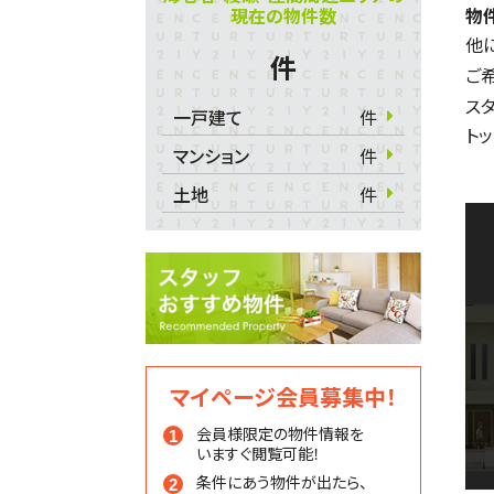
現在の物件数
物
他
件
ご
ス
一戸建て
件
ト
マンション
件
土地
件
マイページ会員募集中！
会員様限定の物件情報を
いますぐ閲覧可能！
条件にあう物件が出たら、