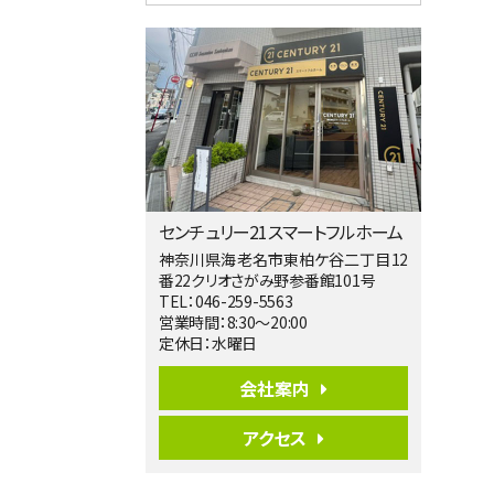
4ＬＤＫ
相模大野駅
バ9分
・
歩4分
２０１５年６月築、積水ハウス施工住宅で
す。 南東…
第5位
3,680万円
4ＬＤＫ
橋本駅
バ19分
・
歩8分
センチュリー21スマートフルホーム
開放感があり日当たり良好な南西・北西角
地区画。 …
神奈川県海老名市東柏ケ谷二丁目12
番22クリオさがみ野参番館101号
第6位
TEL：046-259-5563
3,680万円
営業時間：8:30～20:00
4ＳＬＤＫ
定休日：水曜日
海老名駅
バ15分
・
歩1分
会社案内
リビングダイニング部分の床暖房完備 車
並列2台駐…
アクセス
第7位
3,598万円