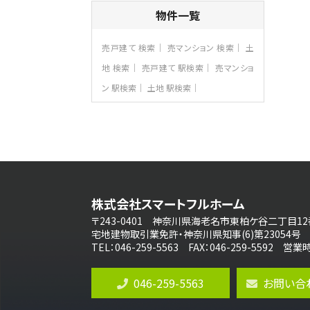
4ＬＤＫ
物件一覧
長後駅
バ11分
・
歩6分
全棟ＬＤＫは16帖の4ＬＤＫ！食器洗い乾燥
売戸建て 検索
売マンション 検索
土
機や浴…
地 検索
売戸建て 駅検索
売マンショ
第8位
ン 駅検索
土地 駅検索
3,680万円
4ＬＤＫ
さがみ野駅
歩17分
ご家族が集まるLDKは１７．５帖とゆとりあ
る広さ…
第9位
4,190万円
株式会社スマートフルホーム
4ＬＤＫ
桜ヶ丘駅
〒243-0401 神奈川県海老名市東柏ケ谷二丁目12
バ14分
・
歩4分
宅地建物取引業免許・神奈川県知事(6)第23054号
LDK約20帖とゆとりある広さ！WIC、SIC
TEL：046-259-5563 FAX：046-259-5592 
の…
第10位
046-259-5563
お問い合
3,180万円
3ＬＤＫ