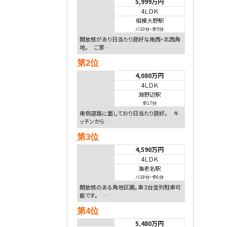
5,999万円
4ＬＤＫ
相模大野駅
バ10分
・
歩5分
開放感があり日当たり良好な南西・北西角
地。 ご家…
第2位
4,080万円
4ＬＤＫ
淵野辺駅
歩17分
南側道路に面しており日当たり良好。 キ
ッチンから…
第3位
4,590万円
4ＬＤＫ
海老名駅
バ18分
・
歩6分
開放感のある角地区画。車３台並列駐車可
能です。 …
第4位
5,480万円