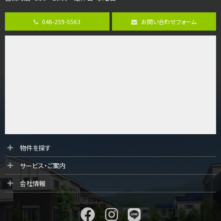
第8位
3,680万円
046-259-5563
お問い合わせフォーム
4ＬＤＫ
さがみ野駅
歩17分
ご家族が集まるLDKは１７．５帖とゆとりある広さ…
第9位
4,190万円
4ＬＤＫ
桜ヶ丘駅
バ14分
・
歩4分
LDK約20帖とゆとりある広さ！WIC、SICの…
第10位
物件を探す
3,180万円
サービス・ご案内
3ＬＤＫ
海老名駅
会社情報
バ12分
・
歩7分
大規模開発分譲地内の新築戸建！開発道路は幅員４.…