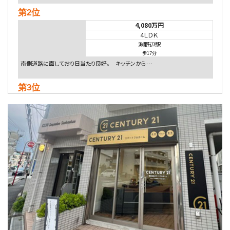
第2位
4,080万円
4ＬＤＫ
淵野辺駅
歩17分
南側道路に面しており日当たり良好。 キッチンから…
第3位
4,590万円
4ＬＤＫ
海老名駅
バ18分
・
歩6分
開放感のある角地区画。車３台並列駐車可能です。 …
第4位
5,480万円
4ＬＤＫ
相模大野駅
バ9分
・
歩4分
２０１５年６月築、積水ハウス施工住宅です。 南東…