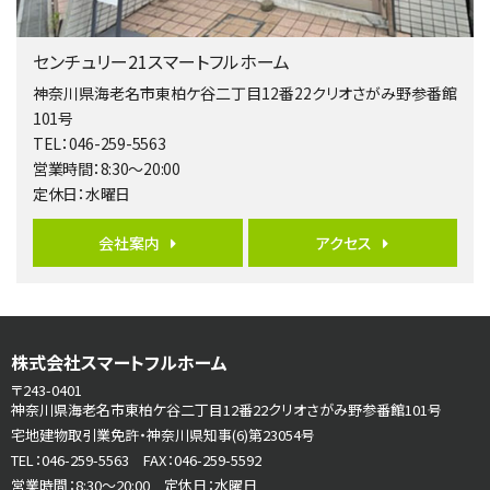
第5位
3,680万円
センチュリー21スマートフルホーム
4ＬＤＫ
橋本駅
神奈川県海老名市東柏ケ谷二丁目12番22クリオさがみ野参番館
バ19分
・
歩8分
101号
開放感があり日当たり良好な南西・北西角地区画。 …
TEL：046-259-5563
営業時間：8:30～20:00
第6位
定休日：水曜日
3,680万円
4ＳＬＤＫ
会社案内
アクセス
海老名駅
バ15分
・
歩1分
リビングダイニング部分の床暖房完備 車並列2台駐…
第7位
株式会社スマートフルホーム
3,598万円
4ＬＤＫ
〒243-0401
長後駅
神奈川県海老名市東柏ケ谷二丁目12番22クリオさがみ野参番館101号
バ11分
・
歩6分
宅地建物取引業免許・神奈川県知事(6)第23054号
全棟ＬＤＫは16帖の4ＬＤＫ！食器洗い乾燥機や浴…
TEL：046-259-5563 FAX：046-259-5592
営業時間：8:30～20:00 定休日：水曜日