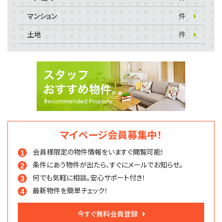
マンション
件
土地
件
マイページ会員募集中！
会員様限定の物件情報を
いますぐ閲覧可能！
条件にあう物件が出たら、
すぐにメールでお知らせ。
何でも気軽に相談。
安心サポート付き！
最新物件を簡単チェック！
今すぐ無料会員登録