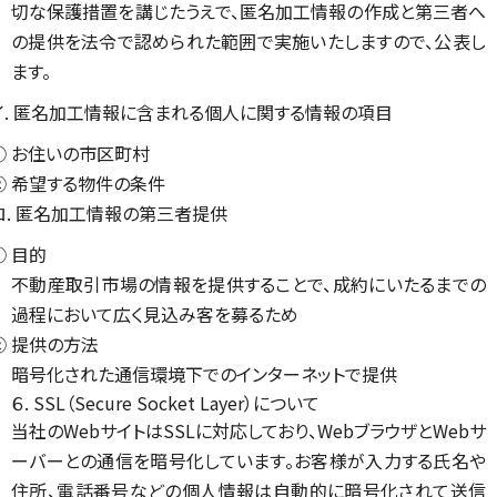
切な保護措置を講じたうえで、匿名加工情報の作成と第三者へ
の提供を法令で認められた範囲で実施いたしますので、公表し
ます。
イ. 匿名加工情報に含まれる個人に関する情報の項目
① お住いの市区町村
② 希望する物件の条件
ロ. 匿名加工情報の第三者提供
① 目的
不動産取引市場の情報を提供することで、成約にいたるまでの
過程において広く見込み客を募るため
② 提供の方法
暗号化された通信環境下でのインターネットで提供
６. SSL（Secure Socket Layer）について
当社のWebサイトはSSLに対応しており、WebブラウザとWebサ
ーバーとの通信を暗号化しています。お客様が入力する氏名や
住所、電話番号などの個人情報は自動的に暗号化されて送信