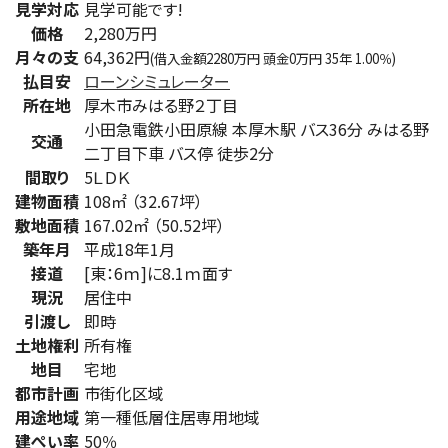
見学対応
見学可能です!
価格
2,280万円
月々の支
64,362円
(借入金額2280万円 頭金0万円 35年 1.00％)
払目安
ローンシミュレーター
所在地
厚木市みはる野２丁目
小田急電鉄小田原線 本厚木駅 バス36分 みはる野
交通
二丁目下車 バス停 徒歩2分
間取り
5ＬＤＫ
建物面積
108㎡ （32.67坪）
敷地面積
167.02㎡ （50.52坪）
築年月
平成18年1月
接道
[東：6ｍ]に8.1ｍ面す
現況
居住中
引渡し
即時
土地権利
所有権
地目
宅地
都市計画
市街化区域
用途地域
第一種低層住居専用地域
建ぺい率
50％