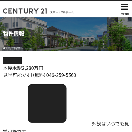
MENU
物件情報
>
物件情報
中古戸建
本厚木駅
2,280
万円
見学可能です!（無料）046-259-5563
外観はいつでも見
学可能です。