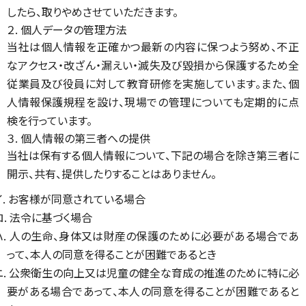
したら、取りやめさせていただきます。
２. 個人データの管理方法
当社は個人情報を正確かつ最新の内容に保つよう努め、不正
なアクセス・改ざん・漏えい・滅失及び毀損から保護するため全
従業員及び役員に対して教育研修を実施しています。また、個
人情報保護規程を設け、現場での管理についても定期的に点
検を行っています。
３. 個人情報の第三者への提供
当社は保有する個人情報について、下記の場合を除き第三者に
開示、共有、提供したりすることはありません。
イ. お客様が同意されている場合
ロ. 法令に基づく場合
ハ. 人の生命、身体又は財産の保護のために必要がある場合であ
って、本人の同意を得ることが困難であるとき
ニ. 公衆衛生の向上又は児童の健全な育成の推進のために特に必
要がある場合であって、本人の同意を得ることが困難であると