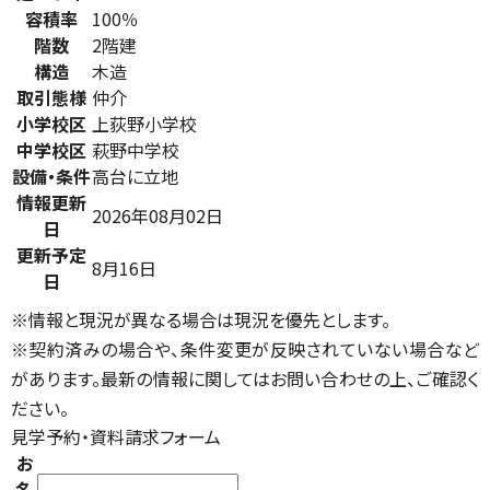
容積率
100％
階数
2階建
構造
木造
取引態様
仲介
小学校区
上荻野小学校
中学校区
萩野中学校
設備・条件
高台に立地
情報更新
2026年08月02日
日
更新予定
8月16日
日
※情報と現況が異なる場合は現況を優先とします。
※契約済みの場合や、条件変更が反映されていない場合など
があります。最新の情報に関してはお問い合わせの上、ご確認く
ださい。
見学予約・資料請求フォーム
お
名