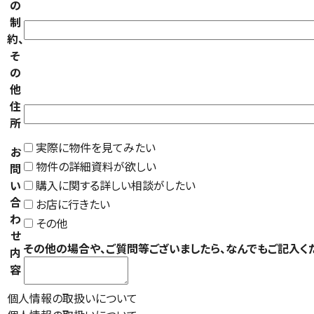
の
制
約、
そ
の
他
住
所
実際に物件を見てみたい
お
物件の詳細資料が欲しい
問
い
購入に関する詳しい相談がしたい
合
お店に行きたい
わ
その他
せ
その他の場合や、ご質問等ございましたら、なんでもご記入く
内
容
個人情報の取扱いについて