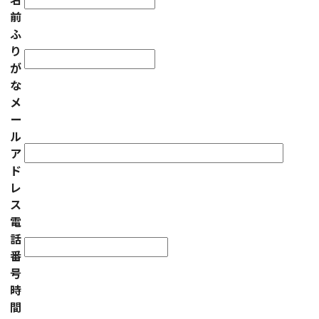
前
ふ
り
が
な
メ
ー
ル
ア
ド
レ
ス
電
話
番
号
時
間