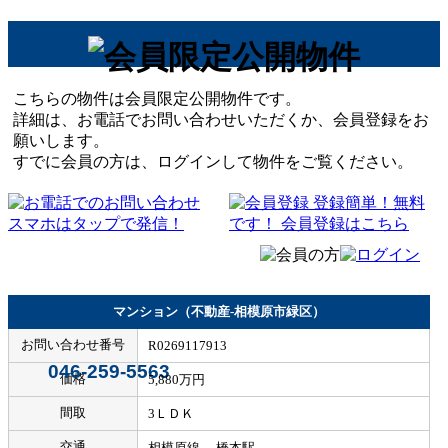
こちらの物件は会員限定公開物件です。
詳細は、お電話でお問い合わせいただくか、会員登録をお
願いします。
すでに会員の方は、ログインして物件をご覧ください。
マンション（不動産-相模原市緑区）
お問い合わせ番号
R0269117913
046-259-5563
価格
5,880万円
間取
3ＬＤＫ
交通
相模原線 橋本駅