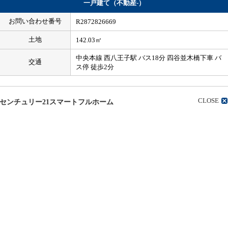
一戸建て（不動産-）
お問い合わせ番号
R2872826669
土地
142.03㎡
中央本線 西八王子駅 バス18分 四谷並木橋下車 バ
交通
ス停 徒歩2分
CLOSE
センチュリー21スマートフルホーム