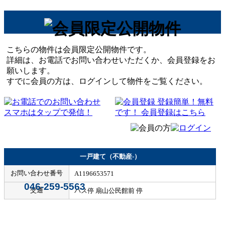
こちらの物件は会員限定公開物件です。
詳細は、お電話でお問い合わせいただくか、会員登録をお
願いします。
すでに会員の方は、ログインして物件をご覧ください。
一戸建て（不動産-）
お問い合わせ番号
A1196653571
046-259-5563
交通
バス停 扇山公民館前 停
Home