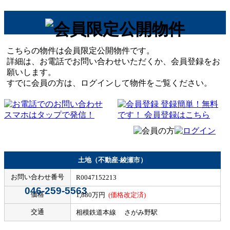
こちらの物件は会員限定公開物件です。
詳細は、お電話でお問い合わせいただくか、会員登録をお
願いします。
すでに会員の方は、ログインして物件をご覧ください。
土地（不動産-綾瀬市）
お問い合わせ番号
R0047152213
046-259-5563
価格
1,880万円
(価格改定済)
交通
相模鉄道本線 さがみ野駅