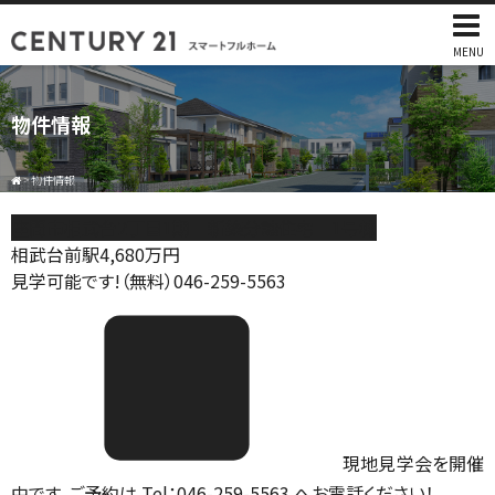
MENU
物件情報
>
物件情報
座間市相武台2丁目1期 新築分譲住宅 1号棟
相武台前駅
4,680
万円
見学可能です!（無料）046-259-5563
現地見学会を開催
中です。ご予約は Tel：046-259-5563 へお電話ください！