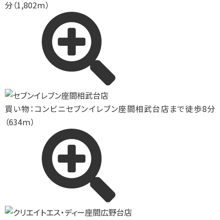
分（1,802ｍ）
買い物：コンビニ
セブンイレブン座間相武台店まで徒歩8分
（634ｍ）