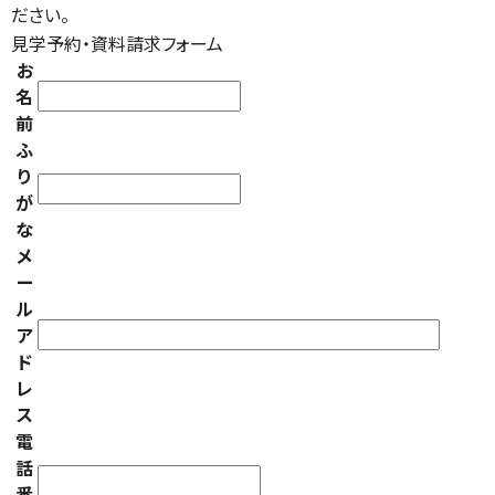
ださい。
見学予約・資料請求フォーム
お
名
前
ふ
り
が
な
メ
ー
ル
ア
ド
レ
ス
電
話
番