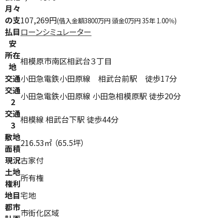
月々
の支
107,269円
(借入金額3800万円 頭金0万円 35年 1.00％)
払目
ローンシミュレーター
安
所在
相模原市南区相武台３丁目
地
交通
小田急電鉄小田原線 相武台前駅 徒歩17分
交通
小田急電鉄小田原線 小田急相模原駅 徒歩20分
2
交通
相模線 相武台下駅 徒歩44分
3
敷地
216.53㎡ （65.5坪）
面積
現況
古家付
土地
所有権
権利
地目
宅地
都市
市街化区域