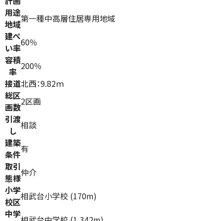
計画
用途
第一種中高層住居専用地域
地域
建ぺ
60％
い率
容積
200％
率
接道
北西：9.82ｍ
総区
2区画
画数
引渡
相談
し
建築
有
条件
取引
仲介
態様
小学
相武台小学校 (170m)
校区
中学
相武台中学校 (1,342m)