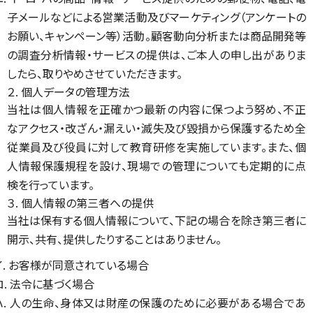
子メールなどによる営業活動及びマーケティング（アンケートの
お願い、キャンペーン等）活動。顧客動向分析または商品開発等
の調査分析情報・サービスの提供は、ご本人の申し出がありま
したら、取りやめさせていただきます。
２. 個人データの管理方法
当社は個人情報を正確かつ最新の内容に保つよう努め、不正
なアクセス・改ざん・漏えい・滅失及び毀損から保護するため全
従業員及び役員に対して教育研修を実施しています。また、個
人情報保護規程を設け、現場での管理についても定期的に点
検を行っています。
３. 個人情報の第三者への提供
当社は保有する個人情報について、下記の場合を除き第三者に
開示、共有、提供したりすることはありません。
イ. お客様が同意されている場合
ロ. 法令に基づく場合
ハ. 人の生命、身体又は財産の保護のために必要がある場合であ