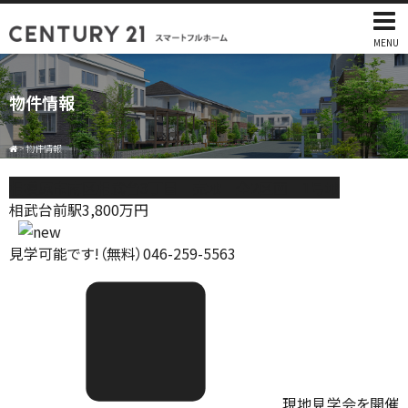
MENU
物件情報
>
物件情報
相模原市南区相武台3丁目 売地 全2区画 1号地
相武台前駅
3,800
万円
見学可能です!（無料）046-259-5563
現地見学会を開催