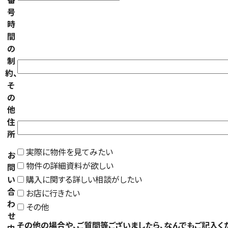
号
時
間
の
制
約、
そ
の
他
住
所
実際に物件を見てみたい
お
物件の詳細資料が欲しい
問
い
購入に関する詳しい相談がしたい
合
お店に行きたい
わ
その他
せ
その他の場合や、ご質問等ございましたら、なんでもご記入く