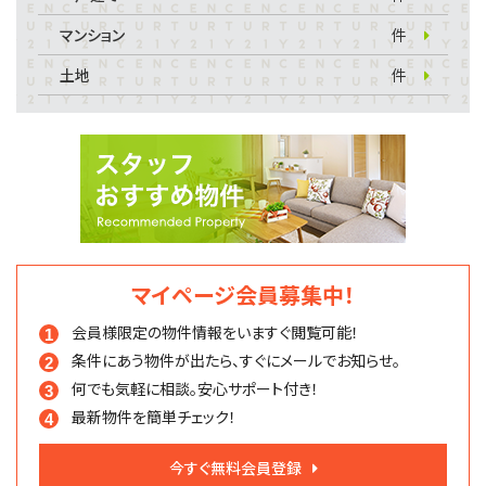
マンション
件
土地
件
マイページ会員募集中！
会員様限定の物件情報を
いますぐ閲覧可能！
条件にあう物件が出たら、
すぐにメールでお知らせ。
何でも気軽に相談。
安心サポート付き！
最新物件を簡単チェック！
今すぐ無料会員登録