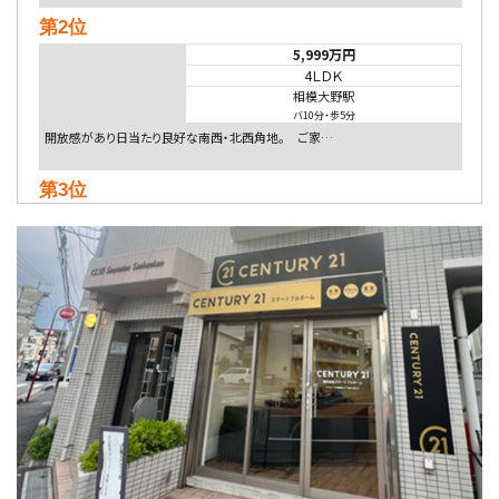
第2位
5,999万円
4ＬＤＫ
相模大野駅
バ10分
・
歩5分
開放感があり日当たり良好な南西・北西角地。 ご家…
第3位
5,480万円
4ＬＤＫ
相模大野駅
バ9分
・
歩4分
２０１５年６月築、積水ハウス施工住宅です。 南東…
第4位
4,080万円
4ＬＤＫ
淵野辺駅
歩17分
南側道路に面しており日当たり良好。 キッチンから…