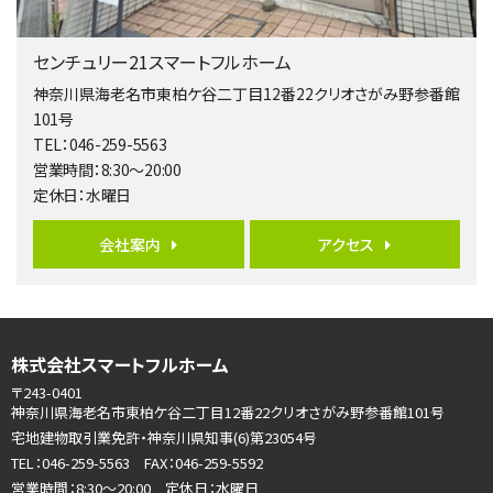
第5位
3,680万円
センチュリー21スマートフルホーム
4ＬＤＫ
橋本駅
神奈川県海老名市東柏ケ谷二丁目12番22クリオさがみ野参番館
バ19分
・
歩8分
101号
開放感があり日当たり良好な南西・北西角地区画。 …
TEL：046-259-5563
営業時間：8:30～20:00
第6位
定休日：水曜日
3,680万円
4ＬＤＫ
会社案内
アクセス
さがみ野駅
歩17分
ご家族が集まるLDKは１７．５帖とゆとりある広さ…
第7位
株式会社スマートフルホーム
3,680万円
4ＳＬＤＫ
〒243-0401
海老名駅
神奈川県海老名市東柏ケ谷二丁目12番22クリオさがみ野参番館101号
バ15分
・
歩1分
宅地建物取引業免許・神奈川県知事(6)第23054号
リビングダイニング部分の床暖房完備 車並列2台駐…
TEL：046-259-5563 FAX：046-259-5592
営業時間：8:30～20:00 定休日：水曜日