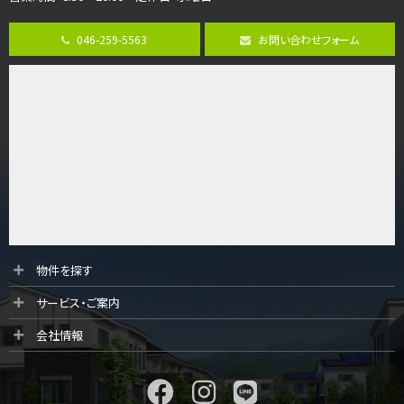
第8位
3,990万円
046-259-5563
お問い合わせフォーム
4ＬＤＫ
古淵駅
バ12分
・
歩4分
並列２台駐車可。１階はリビングと水まわりをまとめ…
第9位
4,190万円
4ＬＤＫ
桜ヶ丘駅
バ14分
・
歩4分
LDK約20帖とゆとりある広さ！WIC、SICの…
第10位
物件を探す
3,598万円
サービス・ご案内
4ＬＤＫ
長後駅
会社情報
バ11分
・
歩6分
全棟ＬＤＫは16帖の4ＬＤＫ！食器洗い乾燥機や浴…