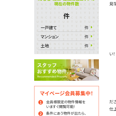
現在の物件数
見学
件
一戸建て
件
マンション
件
土地
件
い！
マイページ会員募集中！
だ
会員様限定の物件情報を
いますぐ閲覧可能！
仕
条件にあう物件が出たら、