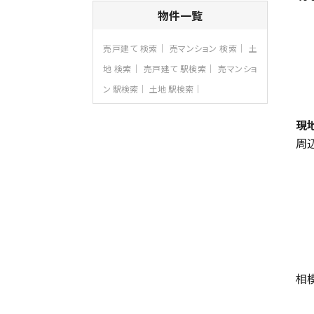
4ＬＤＫ
物件一覧
さがみ野駅
歩17分
ご家族が集まるLDKは１７．５帖とゆとりあ
売戸建て 検索
売マンション 検索
土
る広さ…
地 検索
売戸建て 駅検索
売マンショ
第8位
ン 駅検索
土地 駅検索
3,598万円
4ＬＤＫ
長後駅
現
バ11分
・
歩6分
周
全棟ＬＤＫは16帖の4ＬＤＫ！食器洗い乾燥
機や浴…
第9位
4,190万円
4ＬＤＫ
桜ヶ丘駅
バ14分
・
歩4分
LDK約20帖とゆとりある広さ！WIC、SIC
の…
相
第10位
3,990万円
4ＬＤＫ