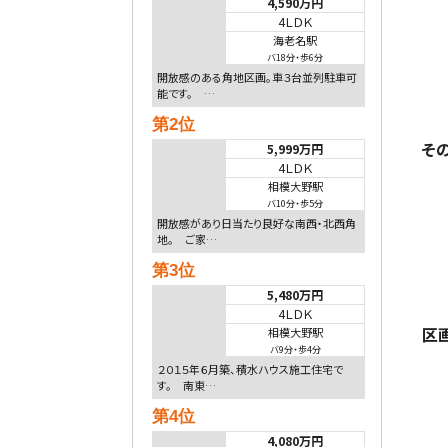
4,590万円
4ＬＤＫ
海老名駅
バ18分
・
歩6分
開放感のある角地区画。車３台並列駐車可
能です。 …
第2位
そ
5,999万円
4ＬＤＫ
相模大野駅
バ10分
・
歩5分
開放感があり日当たり良好な南西・北西角
地。 ご家…
第3位
5,480万円
4ＬＤＫ
区
相模大野駅
バ9分
・
歩4分
２０１５年６月築、積水ハウス施工住宅で
す。 南東…
第4位
4,080万円