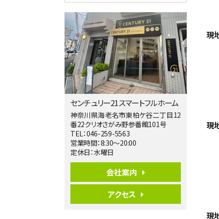
4ＬＤＫ
淵野辺駅
歩17分
現
南側道路に面しており日当たり良好。 キ
ッチンから…
第5位
3,680万円
4ＬＤＫ
橋本駅
バ19分
・
歩8分
センチュリー21スマートフルホーム
開放感があり日当たり良好な南西・北西角
地区画。 …
神奈川県海老名市東柏ケ谷二丁目12
現
番22クリオさがみ野参番館101号
第6位
TEL：046-259-5563
3,680万円
営業時間：8:30～20:00
4ＳＬＤＫ
定休日：水曜日
海老名駅
バ15分
・
歩1分
会社案内
リビングダイニング部分の床暖房完備 車
並列2台駐…
アクセス
第7位
3,680万円
現