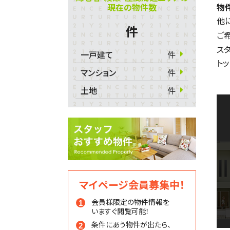
現在の物件数
物
他
件
ご
ス
一戸建て
件
ト
マンション
件
土地
件
マイページ会員募集中！
会員様限定の物件情報を
いますぐ閲覧可能！
条件にあう物件が出たら、