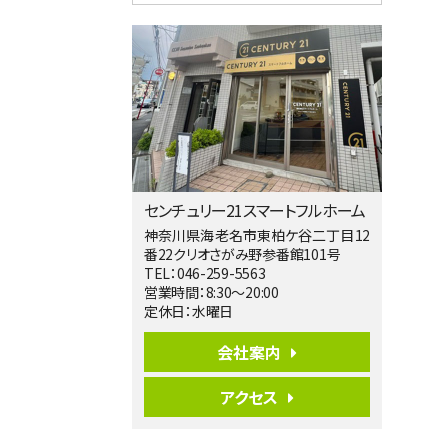
4ＳＬＤＫ
海老名駅
バ15分
・
歩1分
リビングダイニング部分の床暖房完備 車
並列2台駐…
第5位
3,680万円
4ＬＤＫ
橋本駅
バ19分
・
歩8分
センチュリー21スマートフルホーム
開放感があり日当たり良好な南西・北西角
地区画。 …
神奈川県海老名市東柏ケ谷二丁目12
番22クリオさがみ野参番館101号
第6位
TEL：046-259-5563
3,180万円
営業時間：8:30～20:00
3ＬＤＫ
定休日：水曜日
海老名駅
バ12分
・
歩7分
会社案内
大規模開発分譲地内の新築戸建！開発道
路は幅員４.…
アクセス
第7位
3,680万円