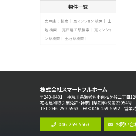
4ＬＤＫ
物件一覧
さがみ野駅
歩17分
ご家族が集まるLDKは１７．５帖とゆとりあ
売戸建て 検索
売マンション 検索
土
る広さ…
地 検索
売戸建て 駅検索
売マンショ
第8位
ン 駅検索
土地 駅検索
3,598万円
4ＬＤＫ
長後駅
バ11分
・
歩6分
全棟ＬＤＫは16帖の4ＬＤＫ！食器洗い乾燥
機や浴…
第9位
4,590万円
株式会社スマートフルホーム
4ＬＤＫ
海老名駅
〒243-0401 神奈川県海老名市東柏ケ谷二丁目12
バ18分
・
歩6分
宅地建物取引業免許・神奈川県知事(6)第23054号
開放感のある角地区画。車３台並列駐車可
TEL：046-259-5563 FAX：046-259-5592 
能です。 …
第10位
046-259-5563
お問い合
4,190万円
4ＬＤＫ