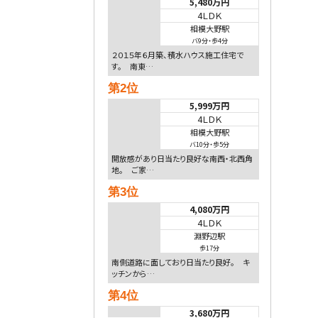
5,480万円
4ＬＤＫ
相模大野駅
バ9分
・
歩4分
２０１５年６月築、積水ハウス施工住宅で
す。 南東…
第2位
5,999万円
4ＬＤＫ
相模大野駅
バ10分
・
歩5分
開放感があり日当たり良好な南西・北西角
地。 ご家…
第3位
4,080万円
4ＬＤＫ
淵野辺駅
歩17分
南側道路に面しており日当たり良好。 キ
ッチンから…
第4位
3,680万円