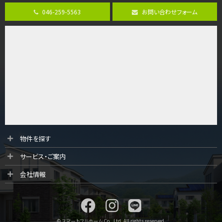
古淵駅
バ12分
・
歩4分
046-259-5563
お問い合わせフォーム
並列２台駐車可。１階はリビングと水まわりをまとめ…
第9位
4,190万円
4ＬＤＫ
桜ヶ丘駅
バ14分
・
歩4分
LDK約20帖とゆとりある広さ！WIC、SICの…
第10位
3,598万円
4ＬＤＫ
物件を探す
長後駅
サービス・ご案内
バ11分
・
歩6分
全棟ＬＤＫは16帖の4ＬＤＫ！食器洗い乾燥機や浴…
会社情報
© スマートフルホーム Co., Ltd. All rights reserved.