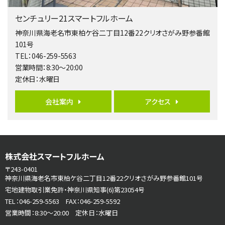
橋本駅
センチュリー21スマートフルホーム
バ19分
・
歩8分
開放感があり日当たり良好な南西・北西角地区画。 …
神奈川県海老名市東柏ケ谷二丁目12番22クリオさがみ野参番館
101号
第6位
TEL：046-259-5563
3,680万円
営業時間：8:30～20:00
4ＬＤＫ
定休日：水曜日
さがみ野駅
歩17分
ご家族が集まるLDKは１７．５帖とゆとりある広さ…
会社案内
アクセス
第7位
3,680万円
4ＳＬＤＫ
海老名駅
株式会社スマートフルホーム
バ15分
・
歩1分
〒243-0401
リビングダイニング部分の床暖房完備 車並列2台駐…
神奈川県海老名市東柏ケ谷二丁目12番22クリオさがみ野参番館101号
宅地建物取引業免許・神奈川県知事(6)第23054号
第8位
TEL：046-259-5563 FAX：046-259-5592
3,990万円
営業時間：8:30～20:00 定休日：水曜日
4ＬＤＫ