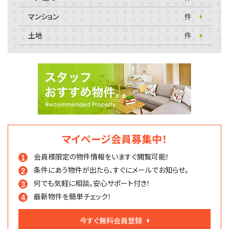
マンション
件
土地
件
マイページ会員募集中！
会員様限定の物件情報を
いますぐ閲覧可能！
条件にあう物件が出たら、
すぐにメールでお知らせ。
何でも気軽に相談。
安心サポート付き！
最新物件を簡単チェック！
今すぐ無料会員登録