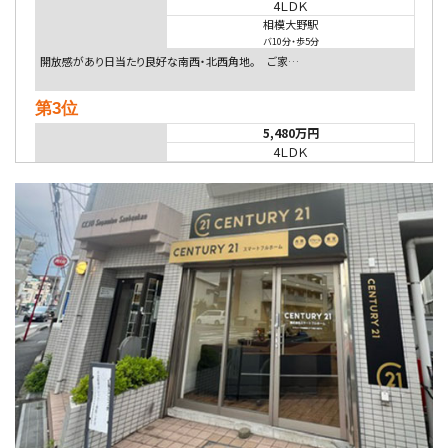
4ＬＤＫ
相模大野駅
バ10分
・
歩5分
開放感があり日当たり良好な南西・北西角地。 ご家…
第3位
5,480万円
4ＬＤＫ
相模大野駅
バ9分
・
歩4分
２０１５年６月築、積水ハウス施工住宅です。 南東…
第4位
4,080万円
4ＬＤＫ
淵野辺駅
歩17分
南側道路に面しており日当たり良好。 キッチンから…
第5位
3,680万円
4ＬＤＫ