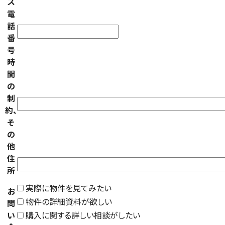
ス
電
話
番
号
時
間
の
制
約、
そ
の
他
住
所
実際に物件を見てみたい
お
物件の詳細資料が欲しい
問
い
購入に関する詳しい相談がしたい