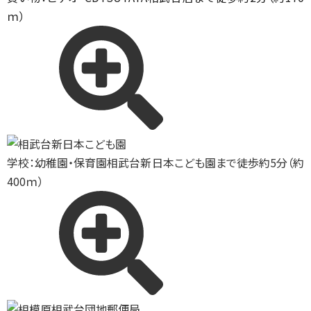
ｍ）
学校：幼稚園・保育園
相武台新日本こども園まで徒歩約5分（約
400ｍ）