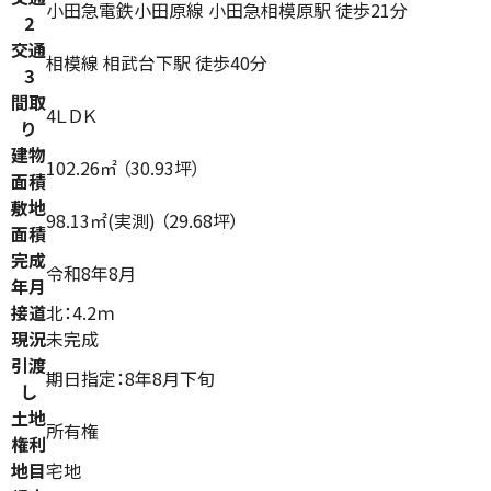
小田急電鉄小田原線 小田急相模原駅 徒歩21分
2
交通
相模線 相武台下駅 徒歩40分
3
間取
4ＬＤＫ
り
建物
102.26㎡ （30.93坪）
面積
敷地
98.13㎡(実測) （29.68坪）
面積
完成
令和8年8月
年月
接道
北：4.2ｍ
現況
未完成
引渡
期日指定：8年8月下旬
し
土地
所有権
権利
地目
宅地