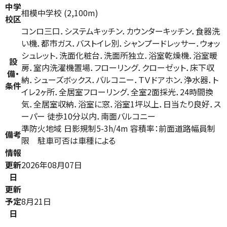
中学
相模中学校 (2,100m)
校区
コンロ三口．システムキッチン．カウンターキッチン．食器洗
い機．都市ガス．バストイレ別．シャンプードレッサー．ウォッ
シュレット．洗面化粧台．洗面所独立．浴室乾燥機．浴室暖
設
房．室内洗濯機置場．フローリング．クローゼット．床下収
備・
納．シューズボックス．バルコニー．ＴＶドアホン．浄水器．ト
条件
イレ2ヶ所．全居室フローリング．全室2面採光．24時間換
気．全居室収納．浴室に窓．浴室1坪以上．日当たり良好．ス
ーパー 徒歩10分以内．南面バルコニー
準防火地域 日影規制5-3h/4m 容積率：前面道路幅員制
備考
限 駐車可否は車種による
情報
更新
2026年08月07日
日
更新
予定
8月21日
日