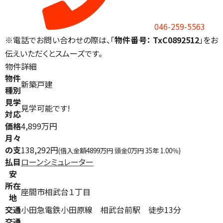
046-259-5563
※電話でお問い合わせの際は、「
物件番号： TxC0892512
」をお
伝えいただくとスムーズです。
物件詳細
物件
新築戸建
種別
見学
見学可能です!
対応
価格
4,899万円
月々
の支
138,292円
(借入金額4899万円 頭金0万円 35年 1.00％)
払目
ローンシミュレーター
安
所在
座間市相武台１丁目
地
交通
小田急電鉄小田原線 相武台前駅 徒歩13分
交通