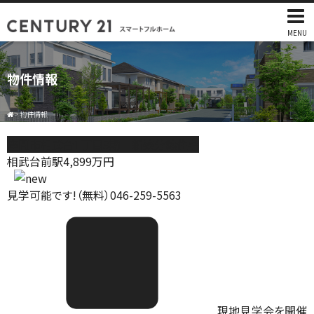
MENU
物件情報
>
物件情報
座間市相武台1丁目3期 新築分譲住宅
相武台前駅
4,899
万円
見学可能です!（無料）046-259-5563
現地見学会を開催