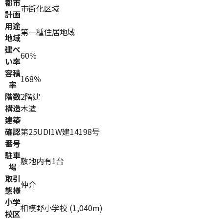
都市
市街化区域
計画
用途
第一種住居地域
地域
建ぺ
60％
い率
容積
168％
率
階数
2階建
構造
木造
建築
確認
第25UDI1W建14198号
番号
駐車
敷地内有1台
場
取引
仲介
態様
小学
相模野小学校 (1,040m)
校区