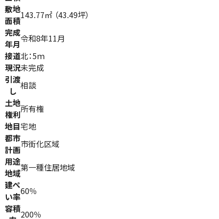
敷地
143.77㎡ （43.49坪）
面積
完成
令和8年11月
年月
接道
北：5ｍ
現況
未完成
引渡
相談
し
土地
所有権
権利
地目
宅地
都市
市街化区域
計画
用途
第一種住居地域
地域
建ぺ
60％
い率
容積
200％