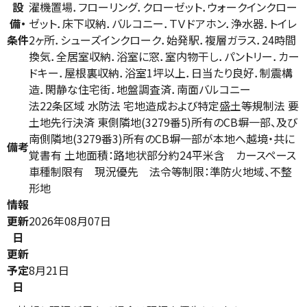
設
濯機置場．フローリング．クローゼット．ウォークインクロー
備・
ゼット．床下収納．バルコニー．ＴＶドアホン．浄水器．トイレ
条件
2ヶ所．シューズインクローク．始発駅．複層ガラス．24時間
換気．全居室収納．浴室に窓．室内物干し．パントリー．カー
ドキー．屋根裏収納．浴室1坪以上．日当たり良好．制震構
造．閑静な住宅街．地盤調査済．南面バルコニー
法22条区域 水防法 宅地造成および特定盛土等規制法 要
土地先行決済 東側隣地(3279番5)所有のCB塀一部、及び
南側隣地(3279番3)所有のCB塀一部が本地へ越境・共に
備考
覚書有 土地面積：路地状部分約24平米含 カースペース
車種制限有 現況優先 法令等制限：準防火地域、不整
形地
情報
更新
2026年08月07日
日
更新
予定
8月21日
日