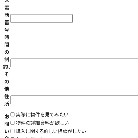
ス
電
話
番
号
時
間
の
制
約、
そ
の
他
住
所
実際に物件を見てみたい
お
物件の詳細資料が欲しい
問
い
購入に関する詳しい相談がしたい