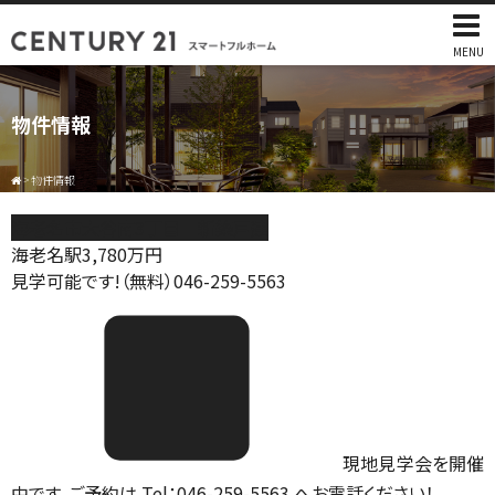
MENU
物件情報
>
物件情報
海老名市大谷南3丁目 新築戸建
海老名駅
3,780
万円
見学可能です!（無料）046-259-5563
現地見学会を開催
中です。ご予約は Tel：046-259-5563 へお電話ください！