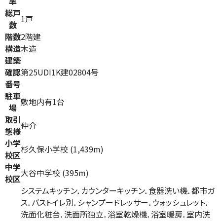
率
総戸
1戸
数
階数
2階建
構造
木造
建築
確認
第25UDI1K建02804号
番号
駐車
敷地内有1台
場
取引
仲介
態様
小学
杉久保小学校 (1,439m)
校区
中学
大谷中学校 (395m)
校区
システムキッチン．カウンターキッチン．食器洗い機．都市ガ
ス．バストイレ別．シャンプードレッサー．ウォッシュレット．
洗面化粧台．洗面所独立．浴室乾燥機．浴室暖房．室内洗