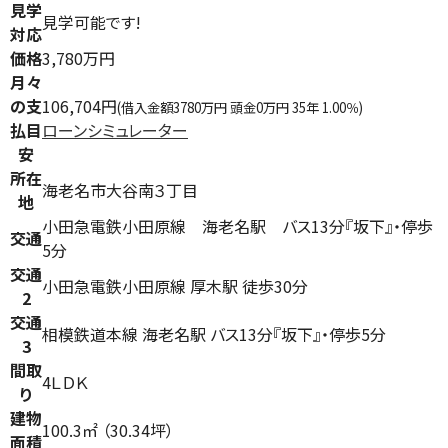
見学
見学可能です!
対応
価格
3,780万円
月々
の支
106,704円
(借入金額3780万円 頭金0万円 35年 1.00％)
払目
ローンシミュレーター
安
所在
海老名市大谷南３丁目
地
小田急電鉄小田原線 海老名駅 バス13分『坂下』・停歩
交通
5分
交通
小田急電鉄小田原線 厚木駅 徒歩30分
2
交通
相模鉄道本線 海老名駅 バス13分『坂下』・停歩5分
3
間取
4ＬＤＫ
り
建物
100.3㎡ （30.34坪）
面積