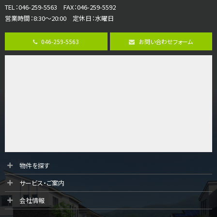
TEL：046-259-5563 FAX：046-259-5592
営業時間：8:30～20:00 定休日：水曜日
第8位
3,680万円
046-259-5563
お問い合わせフォーム
4ＬＤＫ
さがみ野駅
歩17分
ご家族が集まるLDKは１７．５帖とゆとりある広さ…
第9位
4,190万円
4ＬＤＫ
桜ヶ丘駅
バ14分
・
歩4分
LDK約20帖とゆとりある広さ！WIC、SICの…
第10位
物件を探す
3,180万円
サービス・ご案内
3ＬＤＫ
海老名駅
会社情報
バ12分
・
歩7分
大規模開発分譲地内の新築戸建！開発道路は幅員４.…