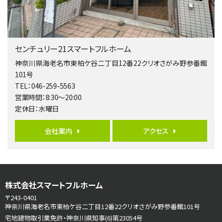
２０１５年６月築、積水ハウス施工住宅です。 南東…
第5位
3,680万円
センチュリー21スマートフルホーム
4ＬＤＫ
橋本駅
神奈川県海老名市東柏ケ谷二丁目12番22クリオさがみ野参番館
バ19分
・
歩8分
101号
開放感があり日当たり良好な南西・北西角地区画。 …
TEL：046-259-5563
営業時間：8:30～20:00
第6位
定休日：水曜日
3,680万円
4ＳＬＤＫ
会社案内
アクセス
海老名駅
バ15分
・
歩1分
リビングダイニング部分の床暖房完備 車並列2台駐…
第7位
株式会社スマートフルホーム
3,598万円
4ＬＤＫ
〒243-0401
長後駅
神奈川県海老名市東柏ケ谷二丁目12番22クリオさがみ野参番館101号
バ11分
・
歩6分
宅地建物取引業免許・神奈川県知事(6)第23054号
全棟ＬＤＫは16帖の4ＬＤＫ！食器洗い乾燥機や浴…