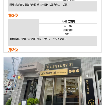
開放感があり日当たり良好な南西・北西角地。 ご家…
第2位
4,080万円
4ＬＤＫ
淵野辺駅
歩17分
南側道路に面しており日当たり良好。 キッチンから…
第3位
4,590万円
4ＬＤＫ
海老名駅
バ18分
・
歩6分
開放感のある角地区画。車３台並列駐車可能です。 …
第4位
5,480万円
4ＬＤＫ
相模大野駅
バ9分
・
歩4分