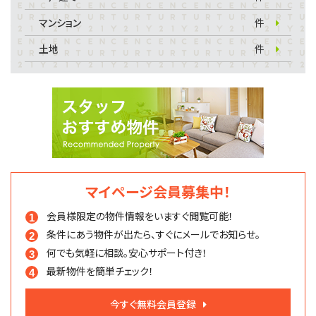
マンション
件
土地
件
マイページ会員募集中！
会員様限定の物件情報を
いますぐ閲覧可能！
条件にあう物件が出たら、
すぐにメールでお知らせ。
何でも気軽に相談。
安心サポート付き！
最新物件を簡単チェック！
今すぐ無料会員登録