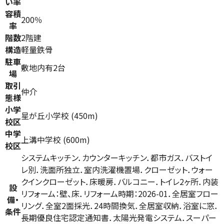
い率
容積
200％
率
階数
2階建
構造
軽量鉄骨
駐車
敷地内有2台
場
取引
仲介
態様
小学
星が丘小学校 (450m)
校区
中学
上溝中学校 (600m)
校区
システムキッチン．カウンターキッチン．都市ガス．バストイ
レ別．洗面所独立．室内洗濯機置場．クローゼット．ウォー
クインクローゼット．床暖房．バルコニー．トイレ2ヶ所．内装
設
リフォーム：壁、床．リフォーム時期：2026-01．全居室フロー
備・
リング．全室2面採光．24時間換気．全居室収納．浴室に窓．
条件
長期優良住宅認定通知書．太陽光発電システム．スーパー