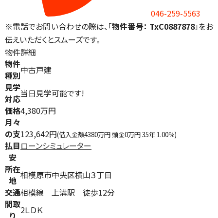
046-259-5563
※電話でお問い合わせの際は、「
物件番号： TxC0887878
」をお
伝えいただくとスムーズです。
物件詳細
物件
中古戸建
種別
見学
当日見学可能です!
対応
価格
4,380万円
月々
の支
123,642円
(借入金額4380万円 頭金0万円 35年 1.00％)
払目
ローンシミュレーター
安
所在
相模原市中央区横山３丁目
地
交通
相模線 上溝駅 徒歩12分
間取
2ＬＤＫ
り