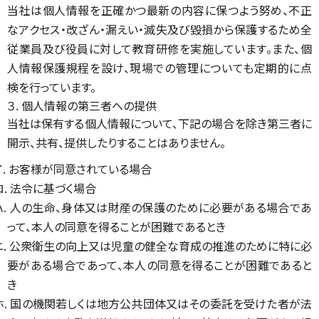
当社は個人情報を正確かつ最新の内容に保つよう努め、不正
なアクセス・改ざん・漏えい・滅失及び毀損から保護するため全
従業員及び役員に対して教育研修を実施しています。また、個
人情報保護規程を設け、現場での管理についても定期的に点
検を行っています。
３. 個人情報の第三者への提供
当社は保有する個人情報について、下記の場合を除き第三者に
開示、共有、提供したりすることはありません。
イ. お客様が同意されている場合
ロ. 法令に基づく場合
ハ. 人の生命、身体又は財産の保護のために必要がある場合であ
って、本人の同意を得ることが困難であるとき
ニ. 公衆衛生の向上又は児童の健全な育成の推進のために特に必
要がある場合であって、本人の同意を得ることが困難であると
き
ホ. 国の機関若しくは地方公共団体又はその委託を受けた者が法