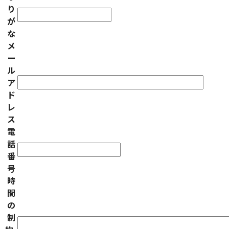
り
が
な
メ
ー
ル
ア
ド
レ
ス
電
話
番
号
時
間
の
制