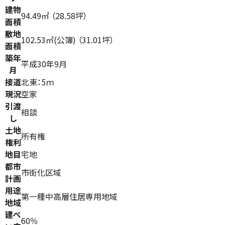
建物
94.49㎡ （28.58坪）
面積
敷地
102.53㎡(公簿) （31.01坪）
面積
築年
平成30年9月
月
接道
北東：5ｍ
現況
空家
引渡
相談
し
土地
所有権
権利
地目
宅地
都市
市街化区域
計画
用途
第一種中高層住居専用地域
地域
建ぺ
60％