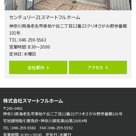
4ＬＤＫ
橋本駅
センチュリー21スマートフルホーム
バ19分
・
歩8分
開放感があり日当たり良好な南西・北西角地区画。 …
神奈川県海老名市東柏ケ谷二丁目12番22クリオさがみ野参番館
101号
第6位
TEL：046-259-5563
3,680万円
営業時間：8:30～20:00
4ＬＤＫ
定休日：水曜日
さがみ野駅
歩17分
ご家族が集まるLDKは１７．５帖とゆとりある広さ…
会社案内
アクセス
第7位
3,990万円
4ＬＤＫ
古淵駅
株式会社スマートフルホーム
バ12分
・
歩4分
〒243-0401
並列２台駐車可。１階はリビングと水まわりをまとめ…
神奈川県海老名市東柏ケ谷二丁目12番22クリオさがみ野参番館101号
宅地建物取引業免許・神奈川県知事(6)第23054号
第8位
TEL：046-259-5563 FAX：046-259-5592
3,680万円
営業時間：8:30～20:00 定休日：水曜日