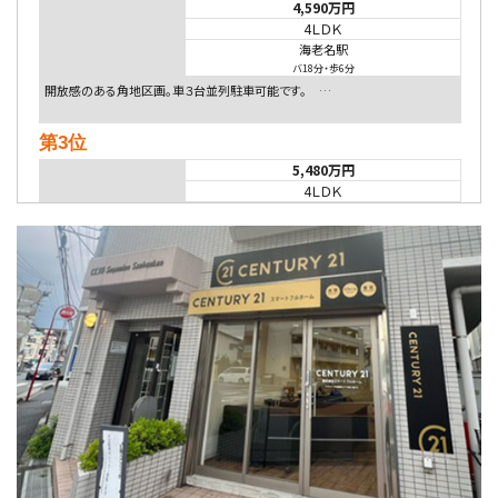
4,590万円
4ＬＤＫ
海老名駅
バ18分
・
歩6分
開放感のある角地区画。車３台並列駐車可能です。 …
第3位
5,480万円
4ＬＤＫ
相模大野駅
バ9分
・
歩4分
２０１５年６月築、積水ハウス施工住宅です。 南東…
第4位
4,080万円
4ＬＤＫ
淵野辺駅
歩17分
南側道路に面しており日当たり良好。 キッチンから…
第5位
3,680万円