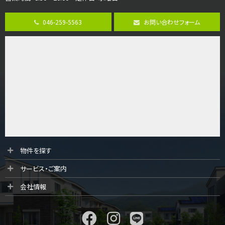
4ＳＬＤＫ
海老名駅
バ15分
・
歩1分
046-259-5563
お問い合わせフォーム
リビングダイニング部分の床暖房完備 車並列2台駐…
第9位
3,598万円
4ＬＤＫ
長後駅
バ11分
・
歩6分
全棟ＬＤＫは16帖の4ＬＤＫ！食器洗い乾燥機や浴…
第10位
4,190万円
4ＬＤＫ
物件を探す
桜ヶ丘駅
サービス・ご案内
バ14分
・
歩4分
LDK約20帖とゆとりある広さ！WIC、SICの…
会社情報