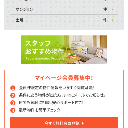
マンション
件
土地
件
マイページ会員募集中！
会員様限定の物件情報を
いますぐ閲覧可能！
条件にあう物件が出たら、
すぐにメールでお知らせ。
何でも気軽に相談。
安心サポート付き！
最新物件を簡単チェック！
今すぐ無料会員登録