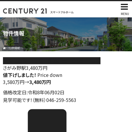
MENU
物件情報
>
物件情報
綾瀬市深谷中4丁目 新築戸建 全4棟 2号棟
さがみ野駅
3,480
万円
値下げしました！
Price down
3,580万円
→
3,480万円
価格改定日:令和8年06月02日
見学可能です!（無料）046-259-5563