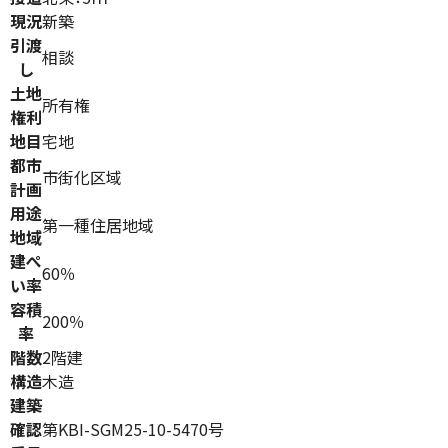
現況
新築
引渡
相談
し
土地
所有権
権利
地目
宅地
都市
市街化区域
計画
用途
第一種住居地域
地域
建ぺ
60％
い率
容積
200％
率
階数
2階建
構造
木造
建築
確認
第KBI-SGM25-10-5470号