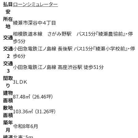
払目
ローンシミュレーター
安
所在
綾瀬市深谷中４丁目
地
相模鉄道本線 さがみ野駅 バス15分『綾瀬農協前』・停
交通
歩5分
交通
小田急電鉄江ノ島線 長後駅 バス15分『綾瀬小学校前』・停
2
歩6分
交通
小田急電鉄江ノ島線 高座渋谷駅 徒歩51分
3
間取
3ＬＤＫ
り
建物
87.48㎡ （26.46坪）
面積
敷地
103.36㎡ （31.26坪）
面積
築年
令和8年6月
月
接道
北東：5ｍ