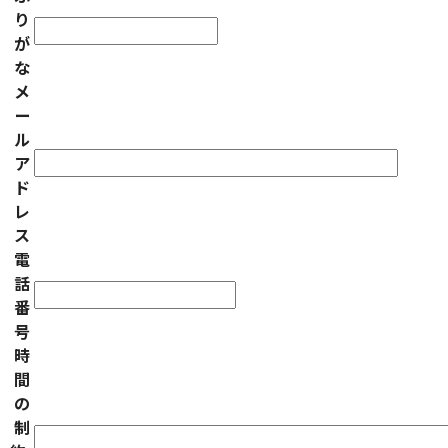
り
が
な
メ
ー
ル
ア
ド
レ
ス
電
話
番
号
時
間
の
制