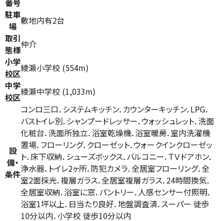
番号
駐車
敷地内有2台
場
取引
仲介
態様
小学
綾瀬小学校 (554m)
校区
中学
綾瀬中学校 (1,033m)
校区
コンロ三口．システムキッチン．カウンターキッチン．LPG．
バストイレ別．シャンプードレッサー．ウォッシュレット．洗面
化粧台．洗面所独立．浴室乾燥機．浴室暖房．室内洗濯機
置場．フローリング．クローゼット．ウォークインクローゼッ
設
ト．床下収納．シューズボックス．バルコニー．ＴＶドアホン．
備・
浄水器．トイレ2ヶ所．防犯カメラ．全居室フローリング．全
条件
室2面採光．複層ガラス．全居室複層ガラス．24時間換気．
全居室収納．浴室に窓．パントリー．人感センサー付照明．
浴室1坪以上．日当たり良好．地盤調査済．スーパー 徒歩
10分以内．小学校 徒歩10分以内