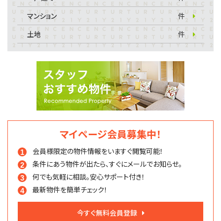
マンション
件
土地
件
マイページ会員募集中！
会員様限定の物件情報を
いますぐ閲覧可能！
条件にあう物件が出たら、
すぐにメールでお知らせ。
何でも気軽に相談。
安心サポート付き！
最新物件を簡単チェック！
今すぐ無料会員登録