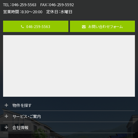
第8位
TEL：046-259-5563 FAX：046-259-5592
3,680万円
営業時間：8:30～20:00 定休日：水曜日
4ＬＤＫ
さがみ野駅
歩17分
046-259-5563
お問い合わせフォーム
ご家族が集まるLDKは１７．５帖とゆとりある広さ…
第9位
4,190万円
4ＬＤＫ
桜ヶ丘駅
バ14分
・
歩4分
LDK約20帖とゆとりある広さ！WIC、SICの…
第10位
3,180万円
3ＬＤＫ
物件を探す
海老名駅
サービス・ご案内
バ12分
・
歩7分
大規模開発分譲地内の新築戸建！開発道路は幅員４.…
会社情報