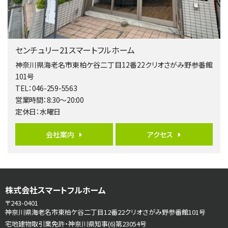
第5位
3,680万円
4ＬＤＫ
橋本駅
センチュリー21スマートフルホーム
バ19分
・
歩8分
開放感があり日当たり良好な南西・北西角地区画。 …
神奈川県海老名市東柏ケ谷二丁目12番22クリオさがみ野参番館
101号
第6位
TEL：046-259-5563
3,680万円
営業時間：8:30～20:00
4ＳＬＤＫ
定休日：水曜日
海老名駅
バ15分
・
歩1分
リビングダイニング部分の床暖房完備 車並列2台駐…
会社案内
アクセス
第7位
3,598万円
4ＬＤＫ
長後駅
株式会社スマートフルホーム
バ11分
・
歩6分
〒243-0401
全棟ＬＤＫは16帖の4ＬＤＫ！食器洗い乾燥機や浴…
神奈川県海老名市東柏ケ谷二丁目12番22クリオさがみ野参番館101号
宅地建物取引業免許・神奈川県知事(6)第23054号