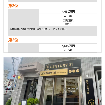
第2位
4,080万円
4ＬＤＫ
淵野辺駅
歩17分
南側道路に面しており日当たり良好。 キッチンから…
第3位
4,590万円
4ＬＤＫ
海老名駅
バ18分
・
歩6分
開放感のある角地区画。車３台並列駐車可能です。 …
第4位
5,480万円
4ＬＤＫ
相模大野駅
バ9分
・
歩4分
２０１５年６月築、積水ハウス施工住宅です。 南東…