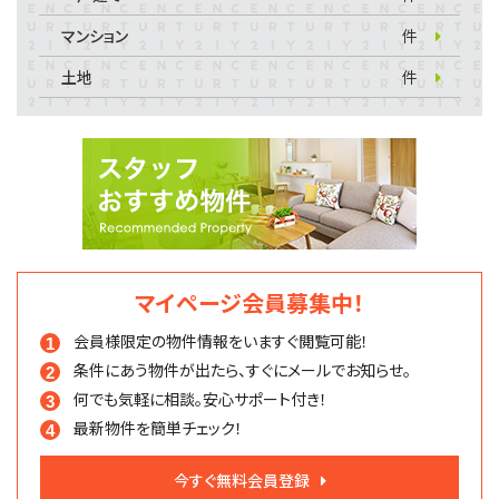
マンション
件
土地
件
マイページ会員募集中！
会員様限定の物件情報を
いますぐ閲覧可能！
条件にあう物件が出たら、
すぐにメールでお知らせ。
何でも気軽に相談。
安心サポート付き！
最新物件を簡単チェック！
今すぐ無料会員登録