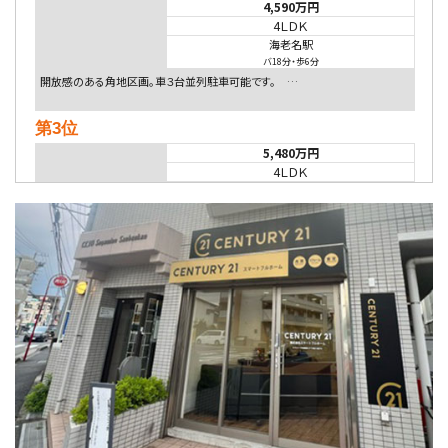
4,590万円
4ＬＤＫ
海老名駅
バ18分
・
歩6分
開放感のある角地区画。車３台並列駐車可能です。 …
第3位
5,480万円
4ＬＤＫ
相模大野駅
バ9分
・
歩4分
２０１５年６月築、積水ハウス施工住宅です。 南東…
第4位
4,080万円
4ＬＤＫ
淵野辺駅
歩17分
南側道路に面しており日当たり良好。 キッチンから…
第5位
3,680万円