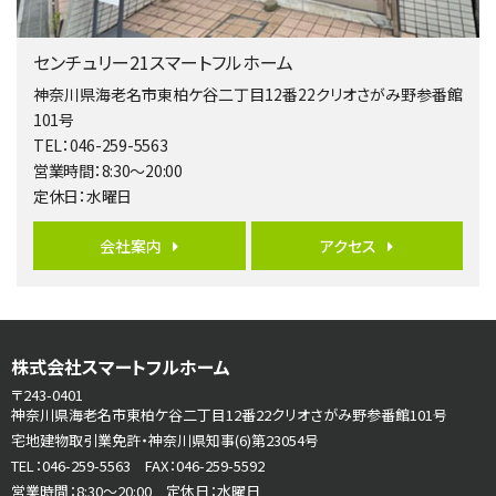
4ＬＤＫ
橋本駅
センチュリー21スマートフルホーム
バ19分
・
歩8分
開放感があり日当たり良好な南西・北西角地区画。 …
神奈川県海老名市東柏ケ谷二丁目12番22クリオさがみ野参番館
101号
第6位
TEL：046-259-5563
3,680万円
営業時間：8:30～20:00
4ＬＤＫ
定休日：水曜日
さがみ野駅
歩17分
ご家族が集まるLDKは１７．５帖とゆとりある広さ…
会社案内
アクセス
第7位
3,990万円
4ＬＤＫ
古淵駅
株式会社スマートフルホーム
バ12分
・
歩4分
〒243-0401
並列２台駐車可。１階はリビングと水まわりをまとめ…
神奈川県海老名市東柏ケ谷二丁目12番22クリオさがみ野参番館101号
宅地建物取引業免許・神奈川県知事(6)第23054号
第8位
TEL：046-259-5563 FAX：046-259-5592
3,680万円
営業時間：8:30～20:00 定休日：水曜日