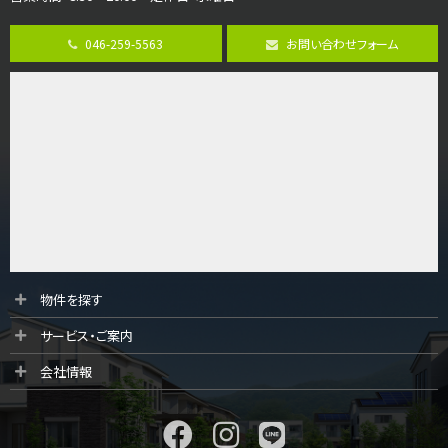
4ＳＬＤＫ
海老名駅
バ15分
・
歩1分
046-259-5563
お問い合わせフォーム
リビングダイニング部分の床暖房完備 車並列2台駐…
第9位
3,598万円
4ＬＤＫ
長後駅
バ11分
・
歩6分
全棟ＬＤＫは16帖の4ＬＤＫ！食器洗い乾燥機や浴…
第10位
4,190万円
4ＬＤＫ
物件を探す
桜ヶ丘駅
サービス・ご案内
バ14分
・
歩4分
LDK約20帖とゆとりある広さ！WIC、SICの…
会社情報