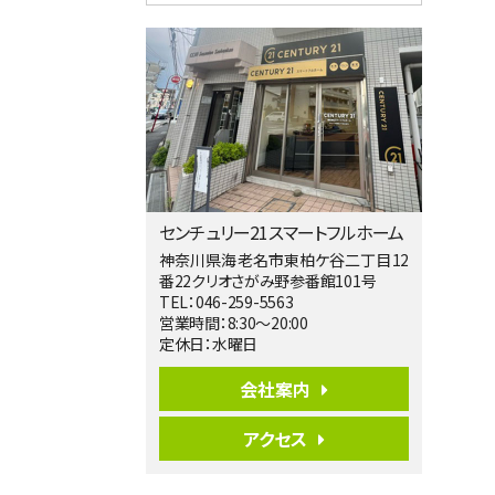
4ＬＤＫ
淵野辺駅
歩17分
南側道路に面しており日当たり良好。 キ
ッチンから…
第5位
3,680万円
4ＬＤＫ
橋本駅
バ19分
・
歩8分
センチュリー21スマートフルホーム
開放感があり日当たり良好な南西・北西角
地区画。 …
神奈川県海老名市東柏ケ谷二丁目12
番22クリオさがみ野参番館101号
第6位
TEL：046-259-5563
3,680万円
営業時間：8:30～20:00
4ＬＤＫ
定休日：水曜日
さがみ野駅
歩17分
会社案内
ご家族が集まるLDKは１７．５帖とゆとりあ
る広さ…
アクセス
第7位
3,990万円