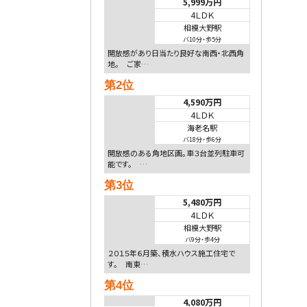
5,999万円
4ＬＤＫ
相模大野駅
バ10分
・
歩5分
開放感があり日当たり良好な南西・北西角
地。 ご家…
第2位
4,590万円
4ＬＤＫ
海老名駅
バ18分
・
歩6分
開放感のある角地区画。車３台並列駐車可
能です。 …
第3位
5,480万円
4ＬＤＫ
相模大野駅
バ9分
・
歩4分
２０１５年６月築、積水ハウス施工住宅で
す。 南東…
第4位
4,080万円