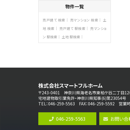
4ＬＤＫ
物件一覧
古淵駅
バ12分
・
歩4分
並列２台駐車可。１階はリビングと水まわり
売戸建て 検索
売マンション 検索
土
をまとめ…
地 検索
売戸建て 駅検索
売マンショ
第8位
ン 駅検索
土地 駅検索
3,680万円
4ＳＬＤＫ
海老名駅
バ15分
・
歩1分
リビングダイニング部分の床暖房完備 車
並列2台駐…
第9位
3,598万円
株式会社スマートフルホーム
4ＬＤＫ
長後駅
〒243-0401 神奈川県海老名市東柏ケ谷二丁目12
バ11分
・
歩6分
宅地建物取引業免許・神奈川県知事(6)第23054号
全棟ＬＤＫは16帖の4ＬＤＫ！食器洗い乾燥
TEL：046-259-5563 FAX：046-259-5592 
機や浴…
第10位
046-259-5563
お問い合
4,190万円
4ＬＤＫ