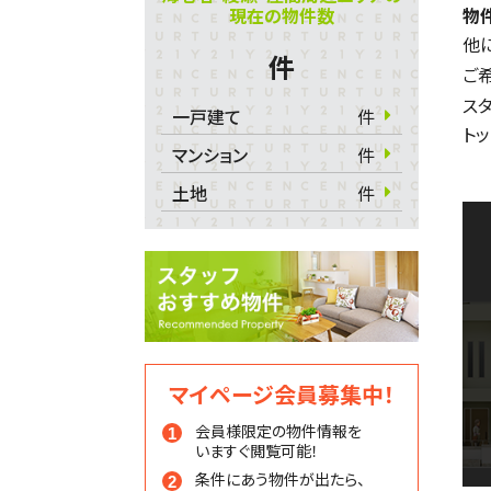
現在の物件数
物
他
件
ご
ス
一戸建て
件
ト
マンション
件
土地
件
マイページ会員募集中！
会員様限定の物件情報を
いますぐ閲覧可能！
条件にあう物件が出たら、