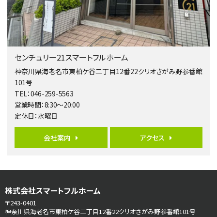
歩17分
南側道路に面しており日当たり良好。 キッチンから…
第5位
3,680万円
センチュリー21スマートフルホーム
4ＬＤＫ
橋本駅
神奈川県海老名市東柏ケ谷二丁目12番22クリオさがみ野参番館
バ19分
・
歩8分
101号
開放感があり日当たり良好な南西・北西角地区画。 …
TEL：046-259-5563
営業時間：8:30～20:00
第6位
定休日：水曜日
3,680万円
4ＳＬＤＫ
会社案内
アクセス
海老名駅
バ15分
・
歩1分
リビングダイニング部分の床暖房完備 車並列2台駐…
第7位
株式会社スマートフルホーム
3,680万円
4ＬＤＫ
〒243-0401
さがみ野駅
神奈川県海老名市東柏ケ谷二丁目12番22クリオさがみ野参番館101号
歩17分