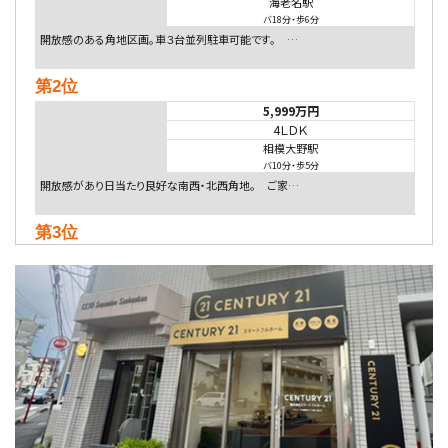
海老名駅
バ18分
・
歩6分
開放感のある角地区画。車３台並列駐車可能です。 …
第2位
5,999万円
4ＬＤＫ
相模大野駅
バ10分
・
歩5分
開放感があり日当たり良好な南西・北西角地。 ご家…
第3位
5,480万円
4ＬＤＫ
相模大野駅
バ9分
・
歩4分
２０１５年６月築、積水ハウス施工住宅です。 南東…
第4位
4,080万円
4ＬＤＫ
淵野辺駅