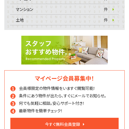
マンション
件
土地
件
マイページ会員募集中！
会員様限定の物件情報を
いますぐ閲覧可能！
条件にあう物件が出たら、
すぐにメールでお知らせ。
何でも気軽に相談。
安心サポート付き！
最新物件を簡単チェック！
今すぐ無料会員登録