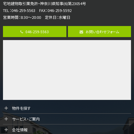
宅地建物取引業免許・神奈川県知事(6)第23054号
ご家族が集まるLDKは１７．５帖とゆとりある広さ…
TEL：046-259-5563 FAX：046-259-5592
営業時間：8:30～20:00 定休日：水曜日
第8位
3,598万円
046-259-5563
お問い合わせフォーム
4ＬＤＫ
長後駅
バ11分
・
歩6分
全棟ＬＤＫは16帖の4ＬＤＫ！食器洗い乾燥機や浴…
第9位
4,190万円
4ＬＤＫ
桜ヶ丘駅
バ14分
・
歩4分
LDK約20帖とゆとりある広さ！WIC、SICの…
第10位
物件を探す
3,990万円
サービス・ご案内
4ＬＤＫ
古淵駅
会社情報
バ12分
・
歩4分