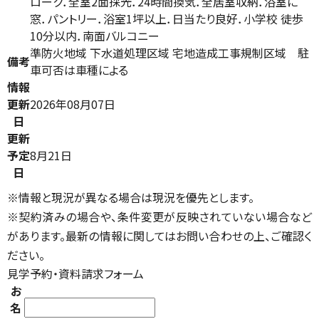
ローク．全室2面採光．24時間換気．全居室収納．浴室に
窓．パントリー．浴室1坪以上．日当たり良好．小学校 徒歩
10分以内．南面バルコニー
準防火地域 下水道処理区域 宅地造成工事規制区域 駐
備考
車可否は車種による
情報
更新
2026年08月07日
日
更新
予定
8月21日
日
※情報と現況が異なる場合は現況を優先とします。
※契約済みの場合や、条件変更が反映されていない場合など
があります。最新の情報に関してはお問い合わせの上、ご確認く
ださい。
見学予約・資料請求フォーム
お
名