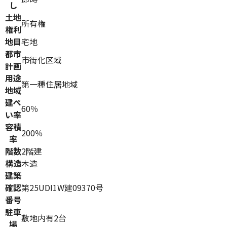
し
土地
所有権
権利
地目
宅地
都市
市街化区域
計画
用途
第一種住居地域
地域
建ぺ
60％
い率
容積
200％
率
階数
2階建
構造
木造
建築
確認
第25UDI1W建09370号
番号
駐車
敷地内有2台
場