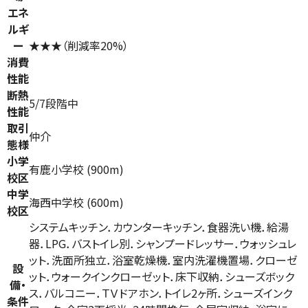
エネ
ルギ
ー
★★★（削減率20%）
消費
性能
断熱
5/7段階中
性能
取引
仲介
態様
小学
有鹿小学校 (900m)
校区
中学
海西中学校 (600m)
校区
システムキッチン．カウンターキッチン．食器洗い機．給湯
器．LPG．バストイレ別．シャンプードレッサー．ウォッシュレ
ット．洗面所独立．浴室乾燥機．室内洗濯機置場．クローゼ
設
ット．ウォークインクローゼット．床下収納．シューズボック
備・
ス．バルコニー．ＴＶドアホン．トイレ2ヶ所．シューズインク
条件