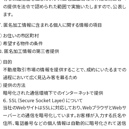
の提供を法令で認められた範囲で実施いたしますので、公表し
ます。
イ. 匿名加工情報に含まれる個人に関する情報の項目
① お住いの市区町村
② 希望する物件の条件
ロ. 匿名加工情報の第三者提供
① 目的
不動産取引市場の情報を提供することで、成約にいたるまでの
過程において広く見込み客を募るため
② 提供の方法
暗号化された通信環境下でのインターネットで提供
６. SSL（Secure Socket Layer）について
当社のWebサイトはSSLに対応しており、WebブラウザとWebサ
ーバーとの通信を暗号化しています。お客様が入力する氏名や
住所、電話番号などの個人情報は自動的に暗号化されて送信