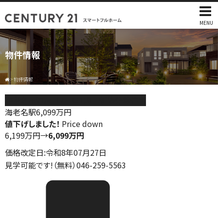
MENU
物件情報
>
物件情報
海老名市河原口2丁目1期 新築分譲住宅
海老名駅
6,099
万円
値下げしました！
Price down
6,199万円
→
6,099万円
価格改定日:令和8年07月27日
見学可能です!（無料）046-259-5563