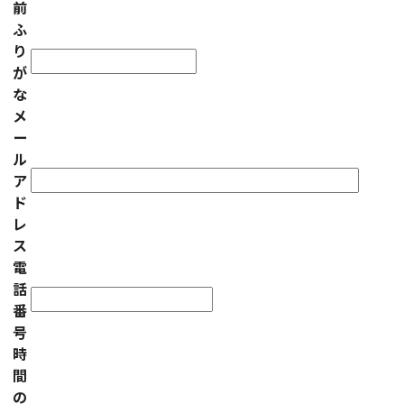
前
ふ
り
が
な
メ
ー
ル
ア
ド
レ
ス
電
話
番
号
時
間
の