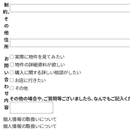
制
約、
そ
の
他
住
所
実際に物件を見てみたい
お
物件の詳細資料が欲しい
問
い
購入に関する詳しい相談がしたい
合
お店に行きたい
わ
その他
せ
その他の場合や、ご質問等ございましたら、なんでもご記入く
内
容
個人情報の取扱いについて
個人情報の取扱いについて