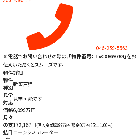
046-259-5563
※電話でお問い合わせの際は、「
物件番号： TxC0869784
」をお
伝えいただくとスムーズです。
物件詳細
物件
新築戸建
種別
見学
見学可能です!
対応
価格
6,099万円
月々
の支
172,167円
(借入金額6099万円 頭金0万円 35年 1.00％)
払目
ローンシミュレーター