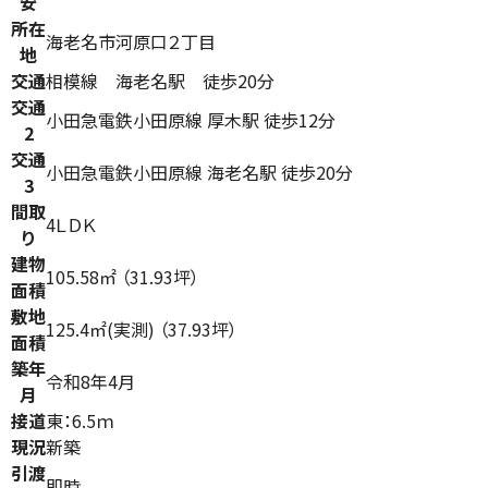
安
所在
海老名市河原口２丁目
地
交通
相模線 海老名駅 徒歩20分
交通
小田急電鉄小田原線 厚木駅 徒歩12分
2
交通
小田急電鉄小田原線 海老名駅 徒歩20分
3
間取
4ＬＤＫ
り
建物
105.58㎡ （31.93坪）
面積
敷地
125.4㎡(実測) （37.93坪）
面積
築年
令和8年4月
月
接道
東：6.5ｍ
現況
新築
引渡
即時