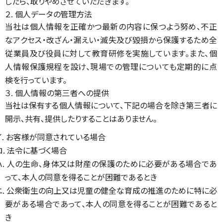
したら、取りやめさせていただきます。
２. 個人データの管理方法
当社は個人情報を正確かつ最新の内容に保つよう努め、不正
なアクセス・改ざん・漏えい・滅失及び毀損から保護するため全
従業員及び役員に対して教育研修を実施しています。また、個
人情報保護規程を設け、現場での管理についても定期的に点
検を行っています。
３. 個人情報の第三者への提供
当社は保有する個人情報について、下記の場合を除き第三者に
開示、共有、提供したりすることはありません。
イ. お客様が同意されている場合
ロ. 法令に基づく場合
ハ. 人の生命、身体又は財産の保護のために必要がある場合であ
って、本人の同意を得ることが困難であるとき
ニ. 公衆衛生の向上又は児童の健全な育成の推進のために特に必
要がある場合であって、本人の同意を得ることが困難であると
き