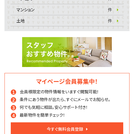
マンション
件
土地
件
マイページ会員募集中！
会員様限定の物件情報を
いますぐ閲覧可能！
条件にあう物件が出たら、
すぐにメールでお知らせ。
何でも気軽に相談。
安心サポート付き！
最新物件を簡単チェック！
今すぐ無料会員登録