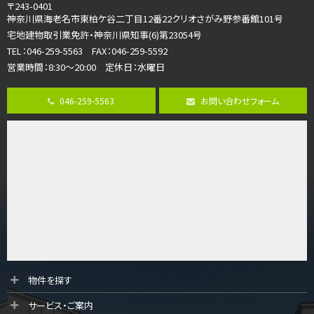
4ＬＤＫ
〒243-0401
海老名駅
神奈川県海老名市東柏ケ谷二丁目12番22クリオさがみ野参番館101号
バ18分
・
歩6分
宅地建物取引業免許・神奈川県知事(6)第23054号
開放感のある角地区画。車３台並列駐車可能です。 …
TEL：046-259-5563 FAX：046-259-5592
営業時間：8:30～20:00 定休日：水曜日
第8位
3,180万円
046-259-5563
お問い合わせフォーム
3ＬＤＫ
海老名駅
バ12分
・
歩7分
大規模開発分譲地内の新築戸建！開発道路は幅員４.…
第9位
3,680万円
4ＬＤＫ
橋本駅
バ19分
・
歩8分
開放感があり日当たり良好な南西・北西角地区画。 …
第10位
物件を探す
3,680万円
サービス・ご案内
4ＬＤＫ