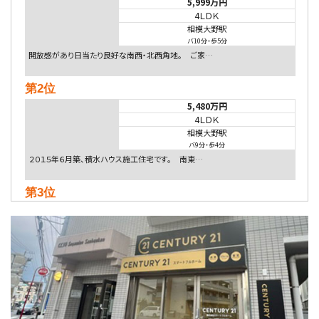
5,999万円
4ＬＤＫ
相模大野駅
バ10分
・
歩5分
開放感があり日当たり良好な南西・北西角地。 ご家…
第2位
5,480万円
4ＬＤＫ
相模大野駅
バ9分
・
歩4分
２０１５年６月築、積水ハウス施工住宅です。 南東…
第3位
4,080万円
4ＬＤＫ
淵野辺駅
歩17分
南側道路に面しており日当たり良好。 キッチンから…
第4位
3,680万円