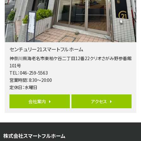
4ＳＬＤＫ
海老名駅
バ15分
・
歩1分
リビングダイニング部分の床暖房完備 車並列2台駐…
第5位
4,190万円
センチュリー21スマートフルホーム
4ＬＤＫ
桜ヶ丘駅
神奈川県海老名市東柏ケ谷二丁目12番22クリオさがみ野参番館
バ14分
・
歩4分
101号
LDK約20帖とゆとりある広さ！WIC、SICの…
TEL：046-259-5563
営業時間：8:30～20:00
第6位
定休日：水曜日
3,598万円
4ＬＤＫ
会社案内
アクセス
長後駅
バ11分
・
歩6分
全棟ＬＤＫは16帖の4ＬＤＫ！食器洗い乾燥機や浴…
第7位
株式会社スマートフルホーム
4,590万円