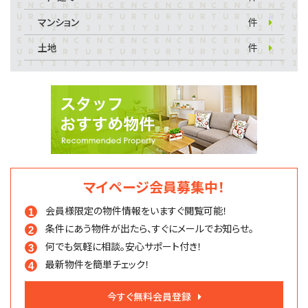
マンション
件
土地
件
マイページ会員募集中！
会員様限定の物件情報を
いますぐ閲覧可能！
条件にあう物件が出たら、
すぐにメールでお知らせ。
何でも気軽に相談。
安心サポート付き！
最新物件を簡単チェック！
今すぐ無料会員登録