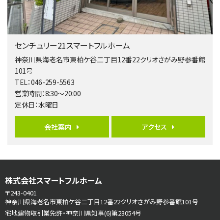
第5位
3,680万円
4ＬＤＫ
橋本駅
センチュリー21スマートフルホーム
バ19分
・
歩8分
開放感があり日当たり良好な南西・北西角地区画。 …
神奈川県海老名市東柏ケ谷二丁目12番22クリオさがみ野参番館
101号
第6位
TEL：046-259-5563
3,990万円
営業時間：8:30～20:00
4ＬＤＫ
定休日：水曜日
古淵駅
バ12分
・
歩4分
並列２台駐車可。１階はリビングと水まわりをまとめ…
会社案内
アクセス
第7位
3,680万円
4ＬＤＫ
さがみ野駅
株式会社スマートフルホーム
歩17分
〒243-0401
ご家族が集まるLDKは１７．５帖とゆとりある広さ…
神奈川県海老名市東柏ケ谷二丁目12番22クリオさがみ野参番館101号
宅地建物取引業免許・神奈川県知事(6)第23054号
第8位