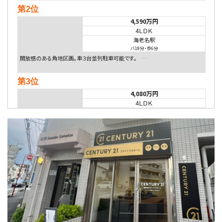
第2位
4,590万円
4ＬＤＫ
海老名駅
バ18分
・
歩6分
開放感のある角地区画。車３台並列駐車可能です。 …
第3位
4,080万円
4ＬＤＫ
淵野辺駅
歩17分
南側道路に面しており日当たり良好。 キッチンから…
第4位
5,480万円
4ＬＤＫ
相模大野駅
バ9分
・
歩4分
２０１５年６月築、積水ハウス施工住宅です。 南東…