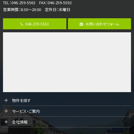
TEL：046-259-5563 FAX：046-259-5592
3,598万円
営業時間：8:30～20:00 定休日：水曜日
4ＬＤＫ
長後駅
バ11分
・
歩6分
046-259-5563
お問い合わせフォーム
全棟ＬＤＫは16帖の4ＬＤＫ！食器洗い乾燥機や浴…
第9位
4,190万円
4ＬＤＫ
桜ヶ丘駅
バ14分
・
歩4分
LDK約20帖とゆとりある広さ！WIC、SICの…
第10位
3,680万円
4ＳＬＤＫ
物件を探す
海老名駅
サービス・ご案内
バ15分
・
歩1分
リビングダイニング部分の床暖房完備 車並列2台駐…
会社情報