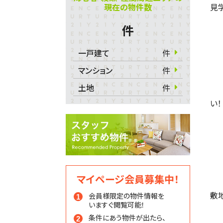
現在の物件数
見学
件
一戸建て
件
マンション
件
土地
件
い！
マイページ会員募集中！
敷
会員様限定の物件情報を
いますぐ閲覧可能！
条件にあう物件が出たら、