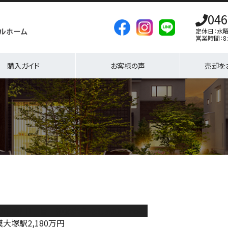
046
定休日：水
営業時間：8:
購入ガイド
お客様の声
売却を
瀬市蓼川1丁目 建築条件なし売地 no05
模大塚駅
2,180
万円