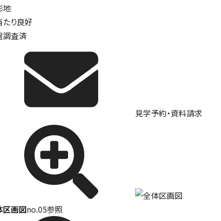
形地
当たり良好
盤調査済
見学予約・資料請求
体区画図
no.05参照