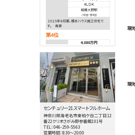
4ＬＤＫ
相模大野駅
バ9分
・
歩4分
２０１５年６月築、積水ハウス施工住宅で
す。 南東…
現
第4位
4,080万円
4ＬＤＫ
淵野辺駅
歩17分
南側道路に面しており日当たり良好。 キ
ッチンから…
第5位
現
3,680万円
4ＬＤＫ
橋本駅
バ19分
・
歩8分
センチュリー21スマートフルホーム
開放感があり日当たり良好な南西・北西角
地区画。 …
神奈川県海老名市東柏ケ谷二丁目12
番22クリオさがみ野参番館101号
第6位
TEL：046-259-5563
3,680万円
営業時間：8:30～20:00