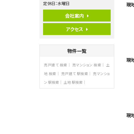
4ＳＬＤＫ
定休日：水曜日
現
海老名駅
バ15分
・
歩1分
会社案内
リビングダイニング部分の床暖房完備 車
並列2台駐…
アクセス
第7位
3,680万円
4ＬＤＫ
物件一覧
さがみ野駅
歩17分
現
ご家族が集まるLDKは１７．５帖とゆとりあ
売戸建て 検索
売マンション 検索
土
る広さ…
地 検索
売戸建て 駅検索
売マンショ
第8位
ン 駅検索
土地 駅検索
3,990万円
4ＬＤＫ
古淵駅
バ12分
・
歩4分
並列２台駐車可。１階はリビングと水まわり
をまとめ…
現
第9位
3,598万円
4ＬＤＫ