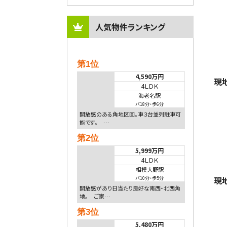
人気物件ランキング
第1位
4,590万円
現
4ＬＤＫ
海老名駅
バ18分
・
歩6分
開放感のある角地区画。車３台並列駐車可
能です。 …
第2位
5,999万円
4ＬＤＫ
相模大野駅
現
バ10分
・
歩5分
開放感があり日当たり良好な南西・北西角
地。 ご家…
第3位
5,480万円