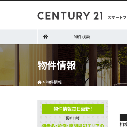
物件検索
物件情報
>
物件情報
物件情報毎日更新！
綾
更新日時:
相
海老名・綾瀬・座間周辺エリアの