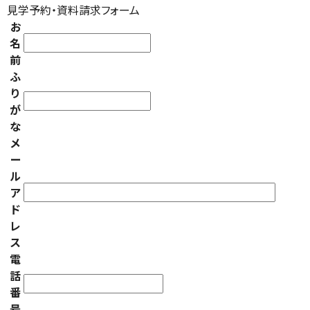
見学予約・資料請求フォーム
お
名
前
ふ
り
が
な
メ
ー
ル
ア
ド
レ
ス
電
話
番
号