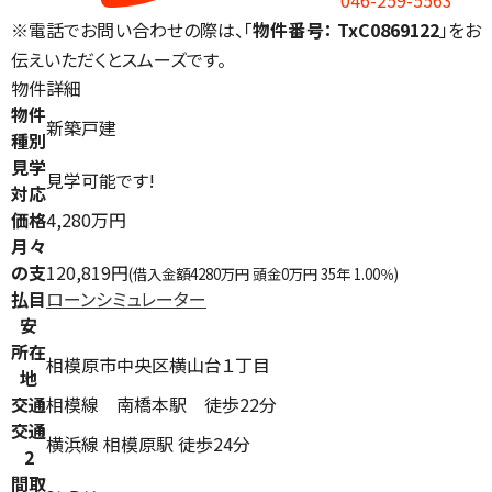
046-259-5563
※電話でお問い合わせの際は、「
物件番号： TxC0869122
」をお
伝えいただくとスムーズです。
物件詳細
物件
新築戸建
種別
見学
見学可能です!
対応
価格
4,280万円
月々
の支
120,819円
(借入金額4280万円 頭金0万円 35年 1.00％)
払目
ローンシミュレーター
安
所在
相模原市中央区横山台１丁目
地
交通
相模線 南橋本駅 徒歩22分
交通
横浜線 相模原駅 徒歩24分
2
間取