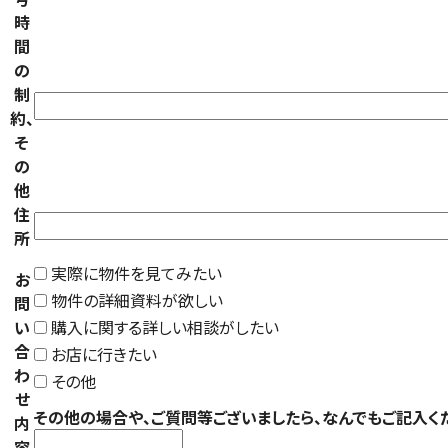
時
間
の
制
約、
そ
の
他
住
所
実際に物件を見てみたい
お
物件の詳細資料が欲しい
問
い
購入に関する詳しい相談がしたい
合
お店に行きたい
わ
その他
せ
その他の場合や、ご質問等ございましたら、なんでもご記入く
内
容