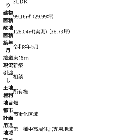
3ＬＤＫ
り
建物
99.16㎡ （29.99坪）
面積
敷地
128.04㎡(実測) （38.73坪）
面積
築年
令和8年5月
月
接道
東：6ｍ
現況
新築
引渡
相談
し
土地
所有権
権利
地目
畑
都市
市街化区域
計画
用途
第一種中高層住居専用地域
地域