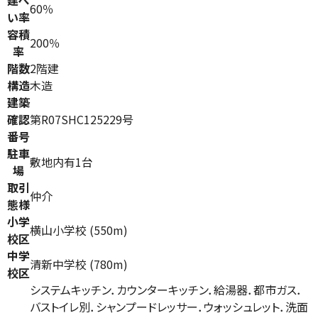
建ぺ
60％
い率
容積
200％
率
階数
2階建
構造
木造
建築
確認
第R07SHC125229号
番号
駐車
敷地内有1台
場
取引
仲介
態様
小学
横山小学校 (550m)
校区
中学
清新中学校 (780m)
校区
システムキッチン．カウンターキッチン．給湯器．都市ガス．
バストイレ別．シャンプードレッサー．ウォッシュレット．洗面