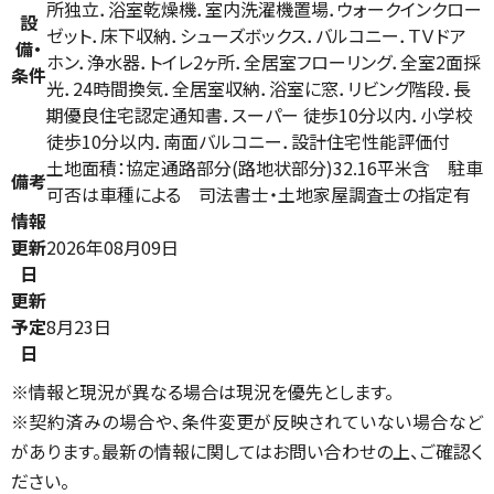
所独立．浴室乾燥機．室内洗濯機置場．ウォークインクロー
設
ゼット．床下収納．シューズボックス．バルコニー．ＴＶドア
備・
ホン．浄水器．トイレ2ヶ所．全居室フローリング．全室2面採
条件
光．24時間換気．全居室収納．浴室に窓．リビング階段．長
期優良住宅認定通知書．スーパー 徒歩10分以内．小学校
徒歩10分以内．南面バルコニー．設計住宅性能評価付
土地面積：協定通路部分(路地状部分)32.16平米含 駐車
備考
可否は車種による 司法書士・土地家屋調査士の指定有
情報
更新
2026年08月09日
日
更新
予定
8月23日
日
※情報と現況が異なる場合は現況を優先とします。
※契約済みの場合や、条件変更が反映されていない場合など
があります。最新の情報に関してはお問い合わせの上、ご確認く
ださい。