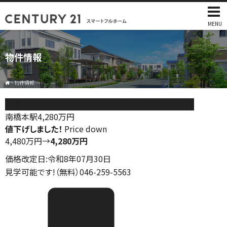
MENU
物件情報
>
物件情報
相模原市中央区横山台1丁目 新築分譲住宅 １号棟
南橋本駅
4,280
万円
値下げしました！
Price down
4,480万円
→
4,280万円
価格改定日:令和8年07月30日
見学可能です!（無料）046-259-5563