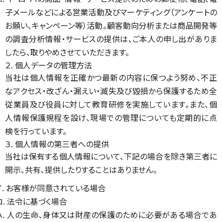
子メールなどによる営業活動及びマーケティング（アンケートの
お願い、キャンペーン等）活動。顧客動向分析または商品開発等
の調査分析情報・サービスの提供は、ご本人の申し出がありま
したら、取りやめさせていただきます。
２. 個人データの管理方法
当社は個人情報を正確かつ最新の内容に保つよう努め、不正
なアクセス・改ざん・漏えい・滅失及び毀損から保護するため全
従業員及び役員に対して教育研修を実施しています。また、個
人情報保護規程を設け、現場での管理についても定期的に点
検を行っています。
３. 個人情報の第三者への提供
当社は保有する個人情報について、下記の場合を除き第三者に
開示、共有、提供したりすることはありません。
イ. お客様が同意されている場合
ロ. 法令に基づく場合
ハ. 人の生命、身体又は財産の保護のために必要がある場合であ