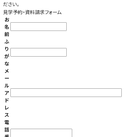
ださい。
見学予約・資料請求フォーム
お
名
前
ふ
り
が
な
メ
ー
ル
ア
ド
レ
ス
電
話
番