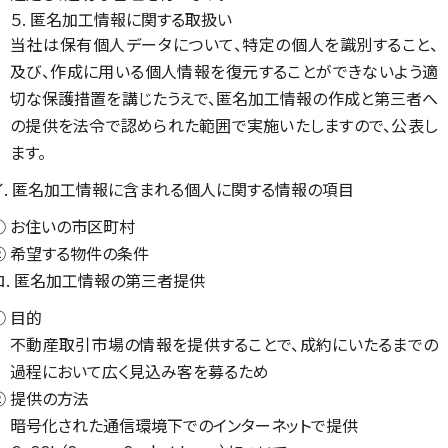
５. 匿名加工情報に関する取扱い
当社は保有個人データについて、特定の個人を識別すること、
及び、作成に用いる個人情報を復元することができないよう適
切な保護措置を講じたうえで、匿名加工情報の作成と第三者へ
の提供を法令で認められた範囲で実施いたしますので、公表し
ます。
イ. 匿名加工情報に含まれる個人に関する情報の項目
① お住いの市区町村
② 希望する物件の条件
ロ. 匿名加工情報の第三者提供
① 目的
不動産取引市場の情報を提供することで、成約にいたるまでの
過程において広く見込み客を募るため
② 提供の方法
暗号化された通信環境下でのインターネットで提供