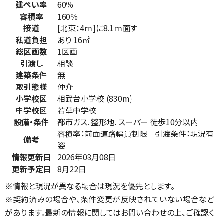
建ぺい率
60％
容積率
160％
接道
[北東：4ｍ]に8.1ｍ面す
私道負担
あり 16㎡
総区画数
1区画
引渡し
相談
建築条件
無
取引態様
仲介
小学校区
相武台小学校 (830m)
中学校区
若草中学校
設備・条件
都市ガス．整形地．スーパー 徒歩10分以内
容積率：前面道路幅員制限 引渡条件：現況有
備考
姿
情報更新日
2026年08月08日
更新予定日
8月22日
※情報と現況が異なる場合は現況を優先とします。
※契約済みの場合や、条件変更が反映されていない場合など
があります。最新の情報に関してはお問い合わせの上、ご確認く