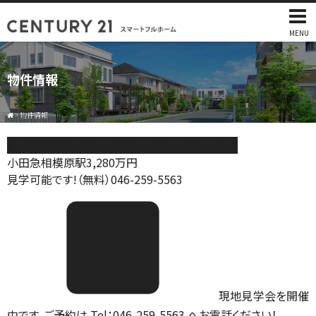
MENU
物件情報
>
物件情報
相模原市南区相模台3丁目 建築条件なし売地
小田急相模原駅
3,280
万円
見学可能です!（無料）046-259-5563
現地見学会を開催
中です。ご予約は Tel：046-259-5563 へお電話ください！