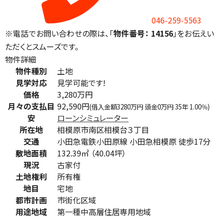
046-259-5563
※電話でお問い合わせの際は、「
物件番号： 14156
」をお伝えい
ただくとスムーズです。
物件詳細
物件種別
土地
見学対応
見学可能です!
価格
3,280万円
月々の支払目
92,590円
(借入金額3280万円 頭金0万円 35年 1.00％)
安
ローンシミュレーター
所在地
相模原市南区相模台３丁目
交通
小田急電鉄小田原線 小田急相模原 徒歩17分
敷地面積
132.39㎡ （40.04坪）
現況
古家付
土地権利
所有権
地目
宅地
都市計画
市街化区域
用途地域
第一種中高層住居専用地域