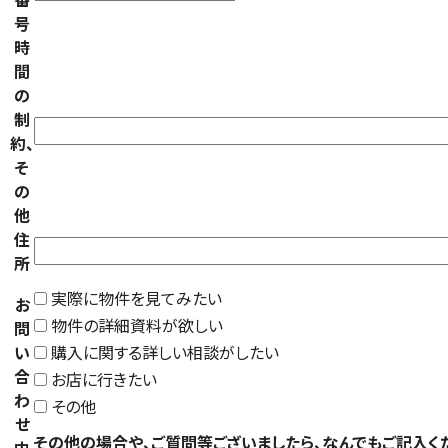
号
時
間
の
制
約、
そ
の
他
住
所
実際に物件を見てみたい
お
物件の詳細資料が欲しい
問
い
購入に関する詳しい相談がしたい
合
お店に行きたい
わ
その他
せ
その他の場合や、ご質問等ございましたら、なんでもご記入く