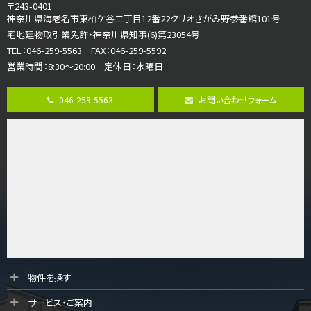
4ＬＤＫ
〒243-0401
海老名駅
神奈川県海老名市東柏ケ谷二丁目12番22クリオさがみ野参番館101号
バ18分
・
歩6分
宅地建物取引業免許・神奈川県知事(6)第23054号
開放感のある角地区画。車３台並列駐車可能です。 …
TEL：046-259-5563 FAX：046-259-5592
営業時間：8:30～20:00 定休日：水曜日
第8位
3,180万円
046-259-5563
お問い合わせフォーム
3ＬＤＫ
海老名駅
バ12分
・
歩7分
大規模開発分譲地内の新築戸建！開発道路は幅員４.…
第9位
3,680万円
4ＬＤＫ
橋本駅
バ19分
・
歩8分
開放感があり日当たり良好な南西・北西角地区画。 …
第10位
物件を探す
3,680万円
サービス・ご案内
4ＬＤＫ