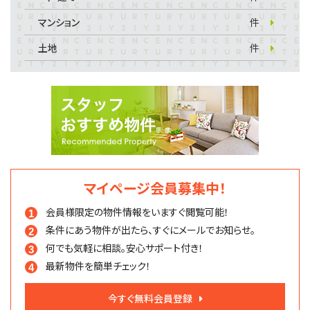
マンション
件
土地
件
マイページ会員募集中！
会員様限定の物件情報を
いますぐ閲覧可能！
条件にあう物件が出たら、
すぐにメールでお知らせ。
何でも気軽に相談。
安心サポート付き！
最新物件を簡単チェック！
今すぐ無料会員登録