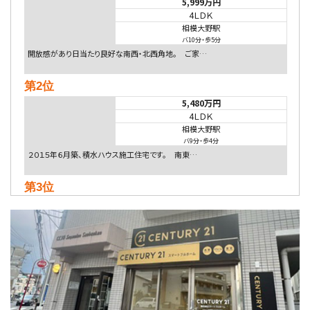
5,999万円
4ＬＤＫ
相模大野駅
バ10分
・
歩5分
開放感があり日当たり良好な南西・北西角地。 ご家…
第2位
5,480万円
4ＬＤＫ
相模大野駅
バ9分
・
歩4分
２０１５年６月築、積水ハウス施工住宅です。 南東…
第3位
4,080万円
4ＬＤＫ
淵野辺駅
歩17分
南側道路に面しており日当たり良好。 キッチンから…
第4位
3,680万円