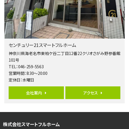
4ＳＬＤＫ
海老名駅
バ15分
・
歩1分
リビングダイニング部分の床暖房完備 車並列2台駐…
第5位
4,190万円
センチュリー21スマートフルホーム
4ＬＤＫ
桜ヶ丘駅
神奈川県海老名市東柏ケ谷二丁目12番22クリオさがみ野参番館
バ14分
・
歩4分
101号
LDK約20帖とゆとりある広さ！WIC、SICの…
TEL：046-259-5563
営業時間：8:30～20:00
第6位
定休日：水曜日
3,598万円
4ＬＤＫ
会社案内
アクセス
長後駅
バ11分
・
歩6分
全棟ＬＤＫは16帖の4ＬＤＫ！食器洗い乾燥機や浴…
第7位
株式会社スマートフルホーム
4,590万円