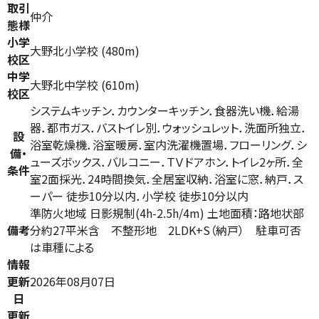
取引
仲介
態様
小学
大野北小学校 (480m)
校区
中学
大野北中学校 (610m)
校区
システムキッチン．カウンターキッチン．食器洗い機．給湯
器．都市ガス．バストイレ別．ウォッシュレット．洗面所独立．
設
浴室乾燥機．浴室暖房．室内洗濯機置場．フローリング．シ
備・
ューズボックス．バルコニー．ＴＶドアホン．トイレ2ヶ所．全
条件
室2面採光．24時間換気．全居室収納．浴室に窓．納戸．ス
ーパー 徒歩10分以内．小学校 徒歩10分以内
準防火地域 日影規制(4h-2.5h/4m) 土地面積：路地状部
備考
分約27平米含 不整形地 2LDK+S（納戸） 駐車可否
は車種による
情報
更新
2026年08月07日
日
更新