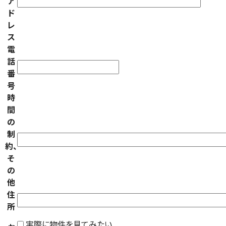
ア
ド
レ
ス
電
話
番
号
時
間
の
制
約、
そ
の
他
住
所
実際に物件を見てみたい