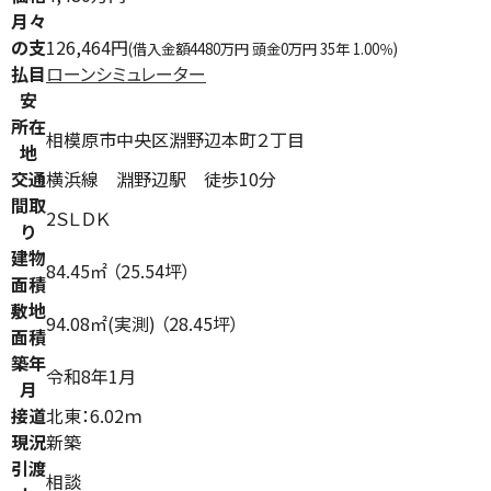
月々
の支
126,464円
(借入金額4480万円 頭金0万円 35年 1.00％)
払目
ローンシミュレーター
安
所在
相模原市中央区淵野辺本町２丁目
地
交通
横浜線 淵野辺駅 徒歩10分
間取
2ＳＬＤＫ
り
建物
84.45㎡ （25.54坪）
面積
敷地
94.08㎡(実測) （28.45坪）
面積
築年
令和8年1月
月
接道
北東：6.02ｍ
現況
新築
引渡
相談