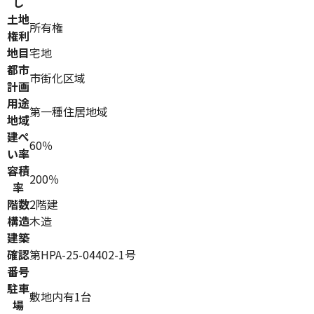
し
土地
所有権
権利
地目
宅地
都市
市街化区域
計画
用途
第一種住居地域
地域
建ぺ
60％
い率
容積
200％
率
階数
2階建
構造
木造
建築
確認
第HPA-25-04402-1号
番号
駐車
敷地内有1台
場