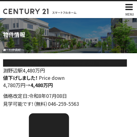
MENU
物件情報
>
物件情報
相模原市中央区淵野辺本町2丁目 新築分譲住宅 H号棟
淵野辺駅
4,480
万円
値下げしました！
Price down
4,780万円
→
4,480万円
価格改定日:令和8年07月08日
見学可能です!（無料）046-259-5563