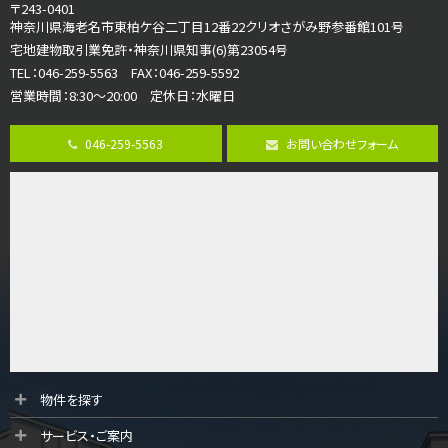
3ＬＤＫ
〒243-0401
海老名駅
神奈川県海老名市東柏ケ谷二丁目12番22クリオさがみ野参番館101号
バ12分
・
歩7分
宅地建物取引業免許・神奈川県知事(6)第23054号
大規模開発分譲地内の新築戸建！開発道路は幅員４.…
TEL：046-259-5563 FAX：046-259-5592
営業時間：8:30～20:00 定休日：水曜日
第8位
3,598万円
046-259-5563
お問い合わせフォーム
4ＬＤＫ
長後駅
バ11分
・
歩6分
全棟ＬＤＫは16帖の4ＬＤＫ！食器洗い乾燥機や浴…
第9位
4,190万円
4ＬＤＫ
桜ヶ丘駅
バ14分
・
歩4分
LDK約20帖とゆとりある広さ！WIC、SICの…
第10位
物件を探す
3,680万円
サービス・ご案内
4ＬＤＫ