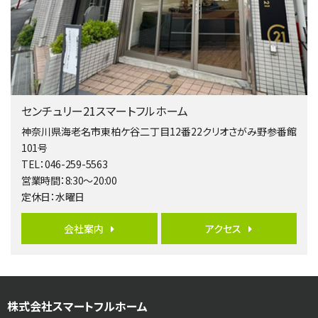
4ＬＤＫ
相模大野駅
バ9分
・
歩4分
２０１５年６月築、積水ハウス施工住宅です。 南東…
第5位
3,680万円
センチュリー21スマートフルホーム
4ＳＬＤＫ
海老名駅
神奈川県海老名市東柏ケ谷二丁目12番22クリオさがみ野参番館
バ15分
・
歩1分
101号
リビングダイニング部分の床暖房完備 車並列2台駐…
TEL：046-259-5563
営業時間：8:30～20:00
第6位
定休日：水曜日
3,680万円
4ＬＤＫ
会社案内
アクセス
橋本駅
バ19分
・
歩8分
開放感があり日当たり良好な南西・北西角地区画。 …
第7位
株式会社スマートフルホーム
3,180万円