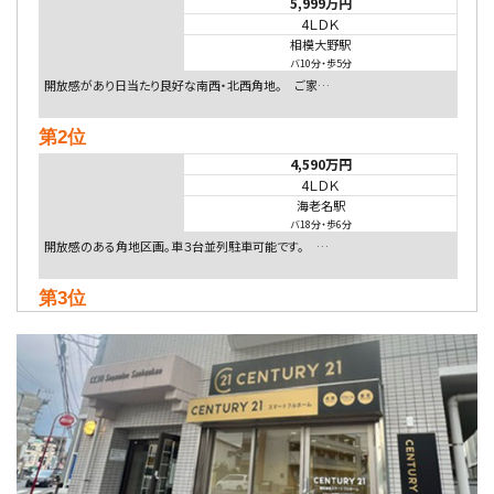
5,999万円
4ＬＤＫ
相模大野駅
バ10分
・
歩5分
開放感があり日当たり良好な南西・北西角地。 ご家…
第2位
4,590万円
4ＬＤＫ
海老名駅
バ18分
・
歩6分
開放感のある角地区画。車３台並列駐車可能です。 …
第3位
4,080万円
4ＬＤＫ
淵野辺駅
歩17分
南側道路に面しており日当たり良好。 キッチンから…
第4位
5,480万円