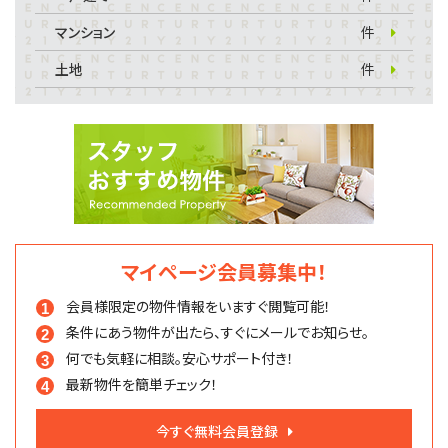
マンション
件
土地
件
マイページ会員募集中！
会員様限定の物件情報を
いますぐ閲覧可能！
条件にあう物件が出たら、
すぐにメールでお知らせ。
何でも気軽に相談。
安心サポート付き！
最新物件を簡単チェック！
今すぐ無料会員登録