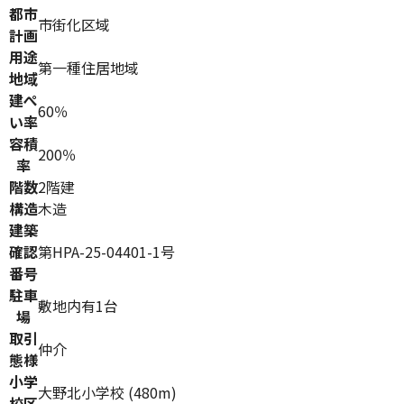
都市
市街化区域
計画
用途
第一種住居地域
地域
建ぺ
60％
い率
容積
200％
率
階数
2階建
構造
木造
建築
確認
第HPA-25-04401-1号
番号
駐車
敷地内有1台
場
取引
仲介
態様
小学
大野北小学校 (480m)
校区