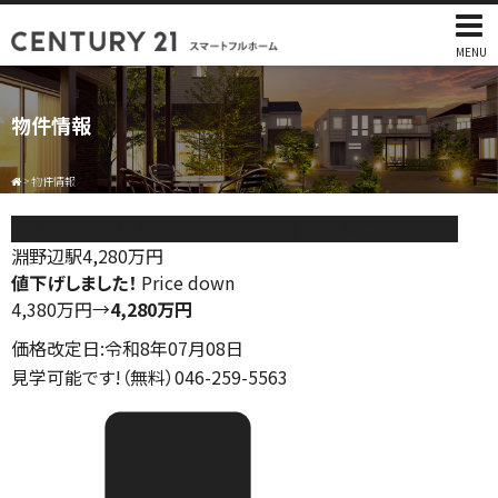
MENU
物件情報
>
物件情報
相模原市中央区淵野辺本町2丁目 新築分譲住宅 F号棟
淵野辺駅
4,280
万円
値下げしました！
Price down
4,380万円
→
4,280万円
価格改定日:令和8年07月08日
見学可能です!（無料）046-259-5563