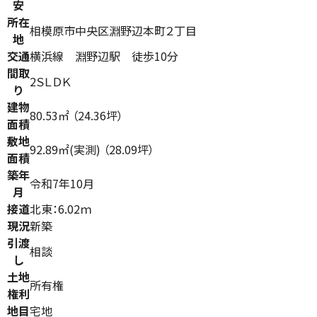
安
所在
相模原市中央区淵野辺本町２丁目
地
交通
横浜線 淵野辺駅 徒歩10分
間取
2ＳＬＤＫ
り
建物
80.53㎡ （24.36坪）
面積
敷地
92.89㎡(実測) （28.09坪）
面積
築年
令和7年10月
月
接道
北東：6.02ｍ
現況
新築
引渡
相談
し
土地
所有権
権利
地目
宅地