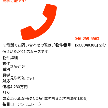
見学可能です!
046-259-5563
※電話でお問い合わせの際は、「
物件番号： TxC0840306
」をお
伝えいただくとスムーズです。
物件詳細
物件
新築戸建
種別
見学
見学可能です!
対応
価格
4,280万円
月々
の支
120,819円
(借入金額4280万円 頭金0万円 35年 1.00％)
払目
ローンシミュレーター