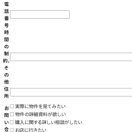
電
話
番
号
時
間
の
制
約、
そ
の
他
住
所
実際に物件を見てみたい
お
物件の詳細資料が欲しい
問
い
購入に関する詳しい相談がしたい
合
お店に行きたい