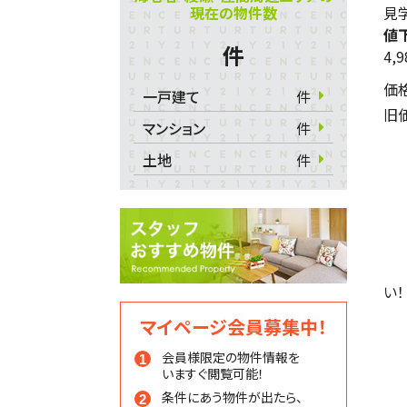
現在の物件数
見学
値
件
4,
価
一戸建て
件
旧
マンション
件
土地
件
い！
マイページ会員募集中！
会員様限定の物件情報を
いますぐ閲覧可能！
条件にあう物件が出たら、