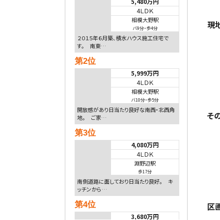
5,480万円
4ＬＤＫ
相模大野駅
現
バ9分
・
歩4分
２０１５年６月築、積水ハウス施工住宅で
す。 南東…
第2位
5,999万円
4ＬＤＫ
相模大野駅
バ10分
・
歩5分
開放感があり日当たり良好な南西・北西角
そ
地。 ご家…
第3位
4,080万円
4ＬＤＫ
淵野辺駅
歩17分
南側道路に面しており日当たり良好。 キ
ッチンから…
第4位
区
3,680万円