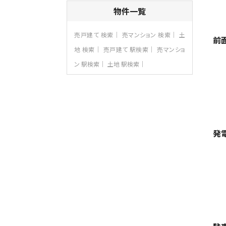
4ＬＤＫ
物件一覧
さがみ野駅
歩17分
ご家族が集まるLDKは１７．５帖とゆとりあ
売戸建て 検索
売マンション 検索
土
る広さ…
前
地 検索
売戸建て 駅検索
売マンショ
第8位
ン 駅検索
土地 駅検索
3,598万円
4ＬＤＫ
長後駅
バ11分
・
歩6分
全棟ＬＤＫは16帖の4ＬＤＫ！食器洗い乾燥
機や浴…
第9位
発
4,590万円
4ＬＤＫ
海老名駅
バ18分
・
歩6分
開放感のある角地区画。車３台並列駐車可
能です。 …
第10位
4,190万円
4ＬＤＫ