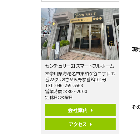
4ＳＬＤＫ
海老名駅
バ15分
・
歩1分
リビングダイニング部分の床暖房完備 車
並列2台駐…
第5位
3,680万円
現
4ＬＤＫ
橋本駅
バ19分
・
歩8分
センチュリー21スマートフルホーム
開放感があり日当たり良好な南西・北西角
地区画。 …
神奈川県海老名市東柏ケ谷二丁目12
番22クリオさがみ野参番館101号
第6位
TEL：046-259-5563
3,180万円
営業時間：8:30～20:00
3ＬＤＫ
定休日：水曜日
海老名駅
そ
バ12分
・
歩7分
会社案内
大規模開発分譲地内の新築戸建！開発道
路は幅員４.…
アクセス
第7位
3,680万円