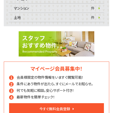
マンション
件
土地
件
マイページ会員募集中！
会員様限定の物件情報を
いますぐ閲覧可能！
条件にあう物件が出たら、
すぐにメールでお知らせ。
何でも気軽に相談。
安心サポート付き！
最新物件を簡単チェック！
今すぐ無料会員登録