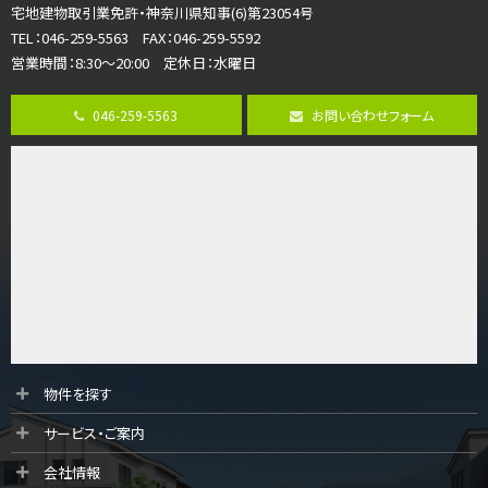
宅地建物取引業免許・神奈川県知事(6)第23054号
ご家族が集まるLDKは１７．５帖とゆとりある広さ…
TEL：046-259-5563 FAX：046-259-5592
営業時間：8:30～20:00 定休日：水曜日
第8位
3,598万円
046-259-5563
お問い合わせフォーム
4ＬＤＫ
長後駅
バ11分
・
歩6分
全棟ＬＤＫは16帖の4ＬＤＫ！食器洗い乾燥機や浴…
第9位
4,190万円
4ＬＤＫ
桜ヶ丘駅
バ14分
・
歩4分
LDK約20帖とゆとりある広さ！WIC、SICの…
第10位
物件を探す
3,990万円
サービス・ご案内
4ＬＤＫ
古淵駅
会社情報
バ12分
・
歩4分