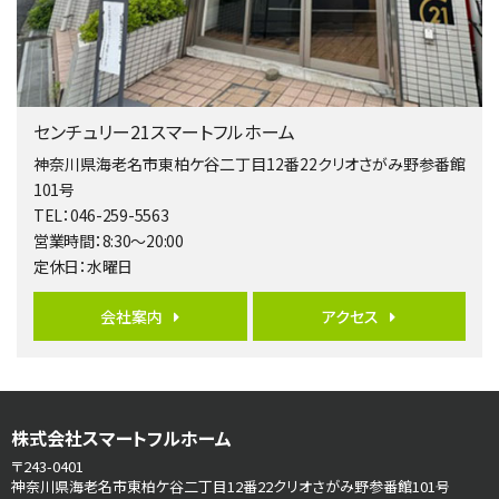
歩17分
南側道路に面しており日当たり良好。 キッチンから…
第5位
3,680万円
センチュリー21スマートフルホーム
4ＬＤＫ
橋本駅
神奈川県海老名市東柏ケ谷二丁目12番22クリオさがみ野参番館
バ19分
・
歩8分
101号
開放感があり日当たり良好な南西・北西角地区画。 …
TEL：046-259-5563
営業時間：8:30～20:00
第6位
定休日：水曜日
3,680万円
4ＳＬＤＫ
会社案内
アクセス
海老名駅
バ15分
・
歩1分
リビングダイニング部分の床暖房完備 車並列2台駐…
第7位
株式会社スマートフルホーム
3,680万円
4ＬＤＫ
〒243-0401
さがみ野駅
神奈川県海老名市東柏ケ谷二丁目12番22クリオさがみ野参番館101号
歩17分